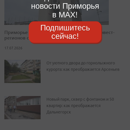
новости Приморья
в MAX!
Подпишитесь
Приморье закрепилось в десятке лучших инвест-
сейчас!
регионов страны
17.07.2026
От уютного двора до горнолыжного
курорта: как преображается Арсеньев
Новый парк, сквер с фонтаном и 50
квартир: как преображается
Дальнегорск