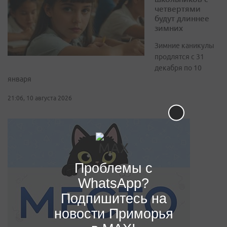
четвертями
будут длиннее
зимних
Зимние каникулы
продлятся с 31
декабря по 10
января
21:06, 10 августа 2026
Проблемы с
WhatsApp?
Подпишитесь на
новости Приморья