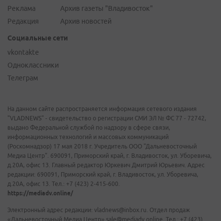
Реклама
Архив газеты "Владивосток"
Редакция
Архив новостей
Социальные сети
vkontakte
Одноклассники
Телеграм
На данном сайте распространяется информация сетевого издания
"VLADNEWS" - свидетельство о регистрации СМИ ЭЛ № ФС 77 - 72742,
выдано Федеральной службой по надзору в сфере связи,
информационных технологий и массовых коммуникаций
(Роскомнадзор) 17 мая 2018 г. Учредитель ООО "Дальневосточный
Медиа Центр". 690091, Приморский край, г. Владивосток, ул. Уборевича,
д.20А, офис 13. Главный редактор Юркевич Дмитрий Юрьевич. Адрес
редакции: 690091, Приморский край, г. Владивосток, ул. Уборевича,
д.20А, офис 13. Тел.: +7 (423) 2-415-600.
https://mediadv.online/
Электронный адрес редакции: vladnews@inbox.ru. Отдел продаж
«Дальневосточный Медиа Центр» sale@mediadv.online. Тел.: +7 (423)