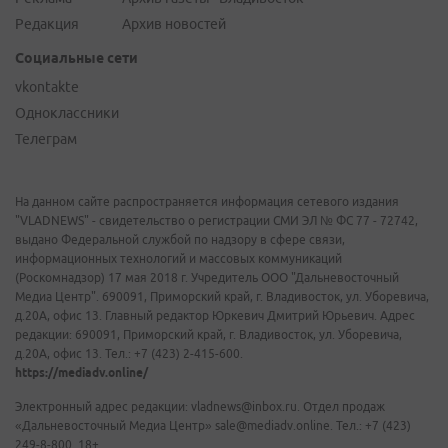
Редакция
Архив новостей
Социальные сети
vkontakte
Одноклассники
Телеграм
На данном сайте распространяется информация сетевого издания
"VLADNEWS" - свидетельство о регистрации СМИ ЭЛ № ФС 77 - 72742,
выдано Федеральной службой по надзору в сфере связи,
информационных технологий и массовых коммуникаций
(Роскомнадзор) 17 мая 2018 г. Учредитель ООО "Дальневосточный
Медиа Центр". 690091, Приморский край, г. Владивосток, ул. Уборевича,
д.20А, офис 13. Главный редактор Юркевич Дмитрий Юрьевич. Адрес
редакции: 690091, Приморский край, г. Владивосток, ул. Уборевича,
д.20А, офис 13. Тел.: +7 (423) 2-415-600.
https://mediadv.online/
Электронный адрес редакции: vladnews@inbox.ru. Отдел продаж
«Дальневосточный Медиа Центр» sale@mediadv.online. Тел.: +7 (423)
249-8-800. 18+