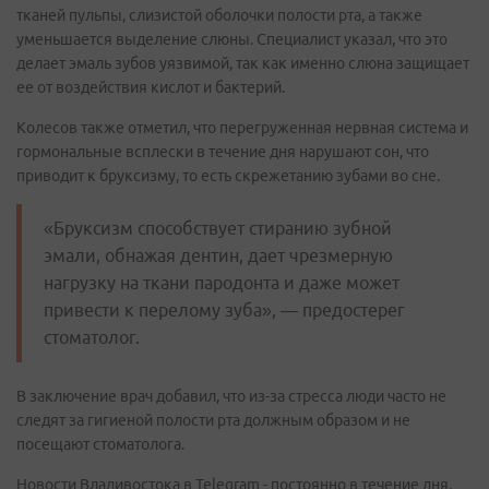
тканей пульпы, слизистой оболочки полости рта, а также
уменьшается выделение слюны. Специалист указал, что это
делает эмаль зубов уязвимой, так как именно слюна защищает
ее от воздействия кислот и бактерий.
Колесов также отметил, что перегруженная нервная система и
гормональные всплески в течение дня нарушают сон, что
приводит к бруксизму, то есть скрежетанию зубами во сне.
«Бруксизм способствует стиранию зубной
эмали, обнажая дентин, дает чрезмерную
нагрузку на ткани пародонта и даже может
привести к перелому зуба», — предостерег
стоматолог.
В заключение врач добавил, что из-за стресса люди часто не
следят за гигиеной полости рта должным образом и не
посещают стоматолога.
Новости Владивостока в Telegram - постоянно в течение дня.