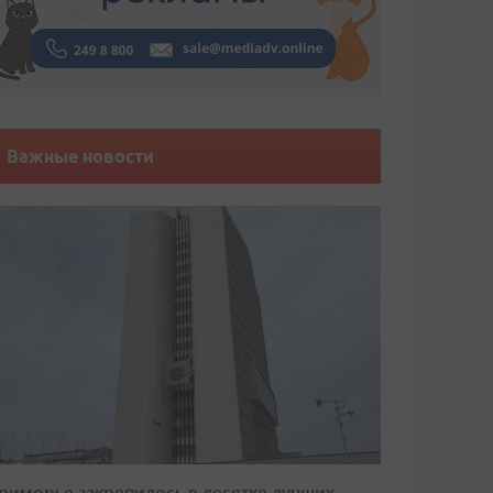
Важные новости
риморье закрепилось в десятке лучших