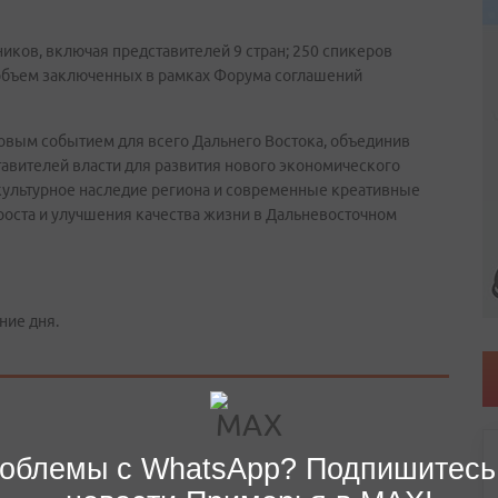
ников, включая представителей 9 стран; 250 спикеров
объем заключенных в рамках Форума соглашений
ковым событием для всего Дальнего Востока, объединив
авителей власти для развития нового экономического
культурное наследие региона и современные креативные
роста и улучшения качества жизни в Дальневосточном
ние дня.
облемы с WhatsApp? Подпишитесь