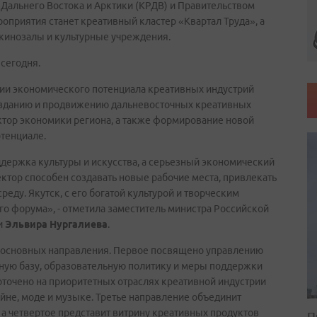
 Дальнего Востока и Арктики (КРДВ) и Правительством
оприятия станет креативный кластер «Квартал Труда», а
 кинозалы и культурные учреждения.
сегодня.
ии экономического потенциала креативных индустрий
 созданию и продвижению дальневосточных креативных
ктор экономики региона, а также формирование новой
отенциале.
ддержка культуры и искусства, а серьезный экономический
ектор способен создавать новые рабочие места, привлекать
ду. Якутск, с его богатой культурой и творческим
го форума», - отметила заместитель министра Российской
и
Эльвира Нургалиева
.
 основных направления. Первое посвящено управлению
вную базу, образовательную политику и меры поддержки
оточено на приоритетных отраслях креативной индустрии
айне, моде и музыке. Третье направление объединит
а четвертое представит витрину креативных продуктов
П