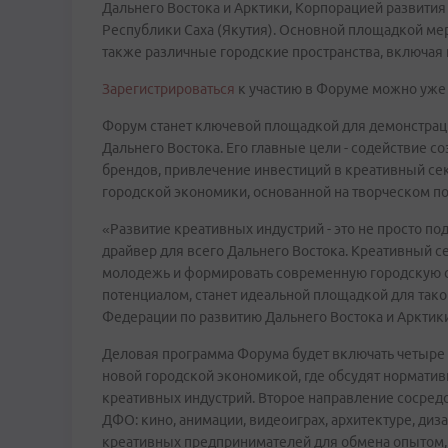
Дальнего Востока и Арктики, Корпорацией развития
Республики Саха (Якутия). Основной площадкой мер
также различные городские пространства, включая
Зарегистрироваться
к участию в Форуме можно уже 
Форум станет ключевой площадкой для демонстрац
Дальнего Востока. Его главные цели - содействие
брендов, привлечение инвестиций в креативный се
городской экономики, основанной на творческом п
«Развитие креативных индустрий - это не просто по
драйвер для всего Дальнего Востока. Креативный с
молодежь и формировать современную городскую сре
потенциалом, станет идеальной площадкой для тако
Федерации по развитию Дальнего Востока и Арктик
Деловая программа Форума будет включать четыре
новой городской экономикой, где обсудят нормати
креативных индустрий. Второе направление сосред
ДФО: кино, анимации, видеоиграх, архитектуре, диз
креативных предпринимателей для обмена опытом, 