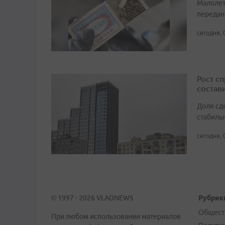
Малолет
передан
сегодня, 
Рост с
состави
Доля сд
стабиль
сегодня, 
© 1997 - 2026 VLADNEWS
Рубрик
Общест
При любом использовании материалов