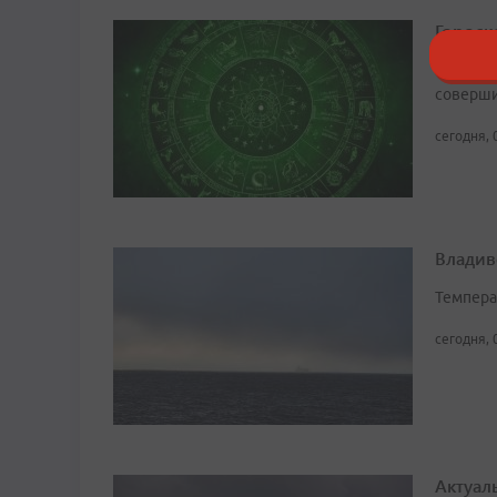
Гороско
Есть рис
соверши
сегодня, 
Владив
Темпера
сегодня, 
Актуал