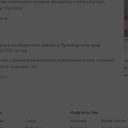
ние племянники, которые находились с ней в квартире,
ы под опеку
09:48
проса на вторичное жилье в Приморском крае
л 15% за год
«
елок с привлечением ипотеки на вторичном рынке сохраняет
ность на уровне 31%
в
н
09:53
и
Издательство
во
Спорт
Реклама
Архив газеты 