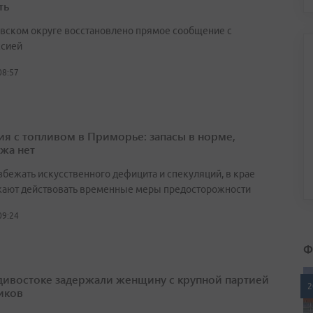
ть
вском округе восстановлено прямое сообщение с
сией
08:57
ия с топливом в Приморье: запасы в норме,
жа нет
збежать искусственного дефицита и спекуляций, в крае
ают действовать временные меры предосторожности
09:24
Ф
дивостоке задержали женщину с крупной партией
2
иков