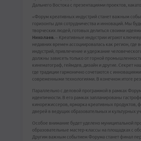
Дальнего Востока с презентациями проектов, хака
«Форум креативных индустрий станет важным соб
горизонты для сотрудничества и инноваций. Мы буд
творческих людей, готовых делиться своими идеями
Николаев.
– Креативные индустрии играют ключевую
недавних времен ассоциировалась как регион, где 
индустрий, привлечение и удержание человеческого
должны зависеть только от горной промышленности.
кинематограф, геймдев, дизайн и другие. Секрет наш
где традиции гармонично сочетаются с инновациями.
современными технологиями. В конечном итоге рез
Параллельно с деловой программой в рамках Фору
идентичности. В его рамках запланированы гастроф
кинорежиссеров, ярмарка креативных продуктов, ф
дверей в ведущих образовательных и культурных у
Особое внимание будет уделено муниципальной про
образовательные мастер-классы на площадках с об
Другим важным событием Форума станет финал пер