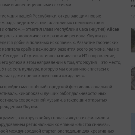
и
тонами и инвестиционными сессиями.
ытием для нашей Республики, открывающим новые
17
ем рады видеть участие талантливых специалистов и
 и опытом, – отметил Глава Республики Саха (Якутия)
Айсен
 роль в экономическом развитии региона. Якутия до
ведется добыча полезных ископаемых. Развитие творческих
 капитала крайне важно для развития всего региона. Мы не
 Сегодня в Якутии активно развиваются ИТ-направление,
его успеха в этом направлении в том, что Якутия – это место,
 У нас есть культура, которую мы органично сплетаем с
ультат даже превосходит наши ожидания».
ма пройдет масштабный городской фестиваль локальной
естиваль, кинопоказы лучших работ дальневосточных
естиваль современной музыки, а также дни открытых
чреждениях Якутии.
грамме, в которую войдут показы якутских фильмов и
орудованием региональной компании «Экстра синема».
вой международной стартап-экспедиции для креативных