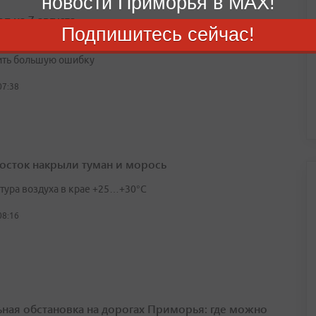
новости Приморья в MAX!
п на 7 августа
Подпишитесь сейчас!
к принять желаемое за действительное и в результате
ть большую ошибку
07:38
осток накрыли туман и морось
тура воздуха в крае +25…+30°C
08:16
ьная обстановка на дорогах Приморья: где можно