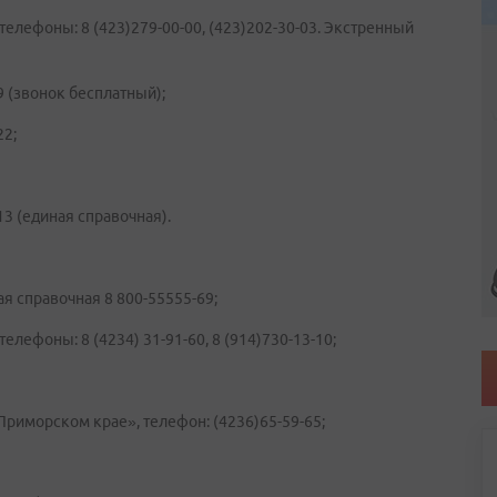
елефоны: 8 (423)279-00-00, (423)202-30-03. Экстренный
 (звонок бесплатный);
22;
13 (единая справочная).
я справочная 8 800-55555-69;
лефоны: 8 (4234) 31-91-60, 8 (914)730-13-10;
риморском крае», телефон: (4236)65-59-65;