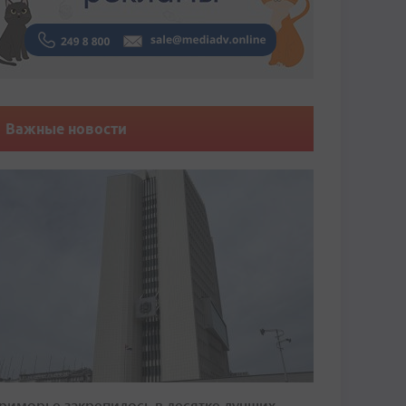
Важные новости
риморье закрепилось в десятке лучших