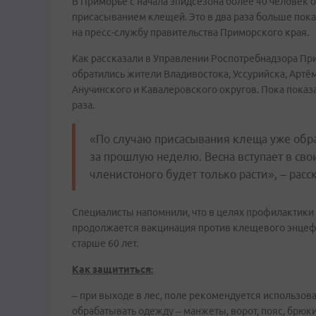
В Приморье с начала эпидсезона более 40 человек 
присасыванием клещей. Это в два раза больше пок
на пресс-службу правительства Приморского края.
Как рассказали в Управлении Роспотребнадзора Пр
обратились жители Владивостока, Уссурийска, Артём
Анучинского и Кавалеровского округов. Пока пока
раза.
«По случаю присасывания клеща уже обра
за прошлую неделю. Весна вступает в свои
членистоного будет только расти», – рас
Специалисты напомнили, что в целях профилактики
продолжается вакцинация против клещевого энцефа
старше 60 лет.
Как защититься:
– при выходе в лес, поле рекомендуется использо
обрабатывать одежду – манжеты, ворот, пояс, брюки