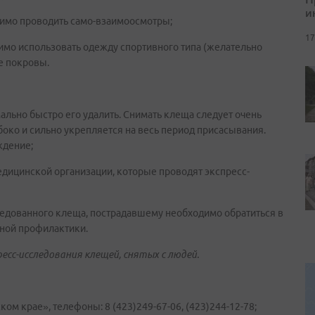
и
имо проводить само-взаимоосмотры;
17
имо использовать одежду спортивного типа (желательно
е покровы.
льно быстро его удалить. Снимать клеща следует очень
боко и сильно укрепляется на весь период присасывания.
ждение;
едицинской организации, которые проводят экспресс-
ледованного клеща, пострадавшему необходимо обратиться в
ной профилактики.
есс-исследования клещей, снятых с людей.
м крае», телефоны: 8 (423)249-67-06, (423)244-12-78;