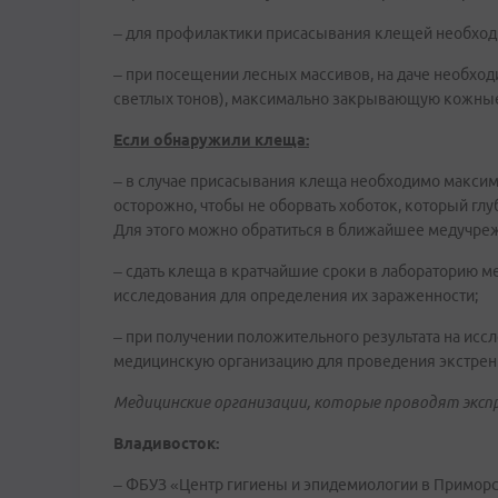
– для профилактики присасывания клещей необход
– при посещении лесных массивов, на даче необход
светлых тонов), максимально закрывающую кожны
Если обнаружили клеща:
– в случае присасывания клеща необходимо максима
осторожно, чтобы не оборвать хоботок, который глу
Для этого можно обратиться в ближайшее медучре
– сдать клеща в кратчайшие сроки в лабораторию м
исследования для определения их зараженности;
– при получении положительного результата на исс
медицинскую организацию для проведения экстрен
Медицинские организации, которые проводят экспр
Владивосток:
– ФБУЗ «Центр гигиены и эпидемиологии в Приморско