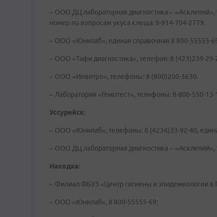
– ООО ДЦ лабораторная диагностика – «Асклепий», т
номер по вопросам укуса клеща: 8-914-704-2779.
– ООО «Юнилаб», единая справочная 8 800-55555-69
– ООО «Тафи диагностика», телефон: 8 (423)239-29-
– ООО «Инвитро», телефоны: 8 (800)200-3630.
– Лаборатория «Гемотест», телнфоны: 8-800-550-13-
Уссурийск:
– ООО «Юнилаб», телефоны: 8 (4234)33-92-40, едина
– ООО ДЦ лабораторная диагностика – «Асклепий», те
Находка:
– Филиал ФБУЗ «Центр гигиены и эпидемиологии в П
– ООО «Юнилаб», 8 800-55555-69;