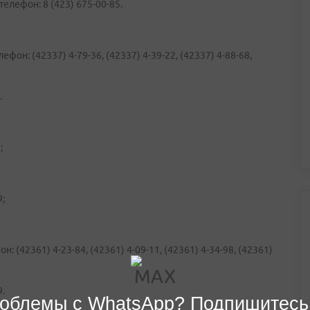
елефон: 8 (423) 675-00-85.
он: (42337) 4-79-36, (42337) 4-39-22, (42337) 4-88-68,
.
;
;
 (42361) 4-23-84, (42361) 4-09-11, (42361) 4-34-98, (42361)
.
облемы с WhatsApp? Подпишитесь