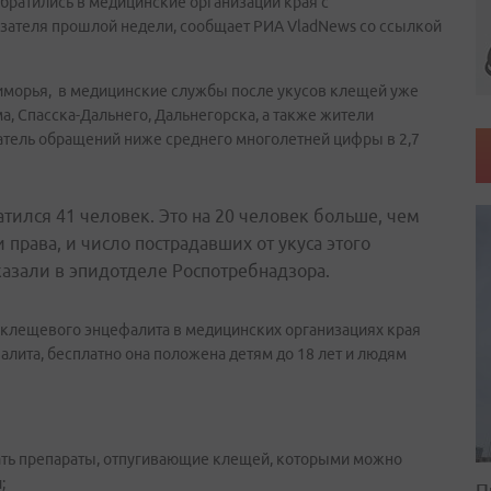
обратились в медицинские организации края с
азателя прошлой недели, сообщает РИА VladNews со ссылкой
иморья,
в медицинские службы после укусов клещей уже
а, Спасска-Дальнего, Дальнегорска, а также жители
затель обращений ниже среднего многолетней цифры в 2,7
тился 41 человек. Это на 20 человек больше, чем
 права, и число пострадавших от укуса этого
сказали в эпидотделе Роспотребнадзора.
 клещевого энцефалита в медицинских организациях края
лита, бесплатно она положена детям до 18 лет и людям
вать препараты, отпугивающие клещей, которыми можно
;
П