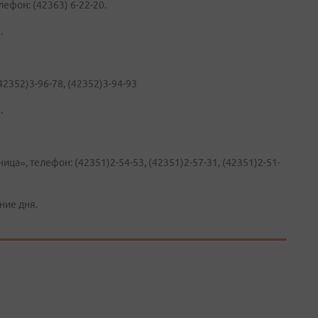
ефон: (42363) 6-22-20.
.
2352)3-96-78, (42352)3-94-93
.
ца», телефон: (42351)2-54-53, (42351)2-57-31, (42351)2-51-
ние дня.