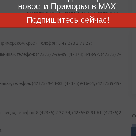
новости Приморья в MAX!
, телефон: 8 (42372) 2-12-46, (42372)2-11-44, (42372) 2-10-
Подпишитесь сейчас!
риморском крае», телефон: 8-42-373 2-72-27;
ица», телефон: (42373) 2-76-89, (42373) 3-18-92, (42373) 2-
а», телефон: (42375) 9-11-03, (42375)9-16-01, (42375)9-19-
ица», телефон: 8 (42355) 2-32-24, (42355)2-91-61, (42355)2-
Ф
.
2