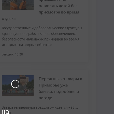
оставлять детей без
присмотра во время
отдыха
Государственные и добровольческие структуры
края неустанно работают над обеспечением
безопасности маленьких приморцев во время
их отдыха на водных объектах
сегодня, 13:28
Передышка от жары в
Приморье уже
близко: подробнее о
погоде
Завтра температура воздуха ожидается +23…
 на
+31 °C