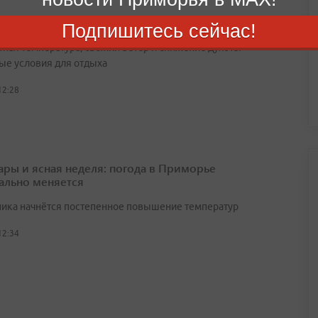
ные выходные ожидают приморцев
Подпишитесь сейчас!
ная температура, свежий ветер и снижение духоты —
ые условия для отдыха
12:28
ары и ясная неделя: погода в Приморье
ально меняется
ника начнётся постепенное повышение температур
12:34