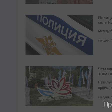
Полици
селе Н
Между б
сегодня, 
Чем уд
этом г
Павильо
проекты
сегодня, 
Пр