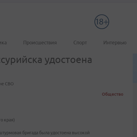
ика
Происшествия
Спорт
Интервью
ссурийска удостоена
оне СВО
Общество
о края)
-штурмовая бригада была удостоена высокой