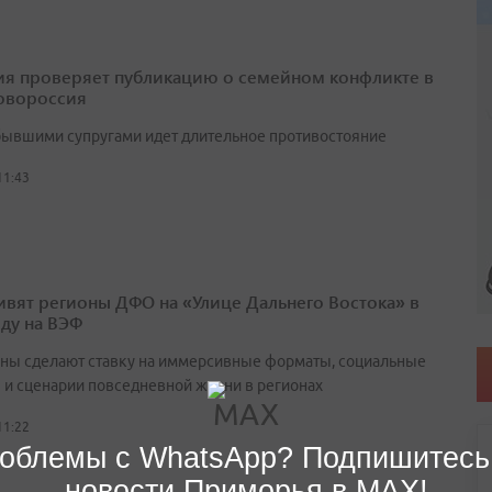
я проверяет публикацию о семейном конфликте в
овороссия
ывшими супругами идет длительное противостояние
11:43
ивят регионы ДФО на «Улице Дальнего Востока» в
оду на ВЭФ
ны сделают ставку на иммерсивные форматы, социальные
 и сценарии повседневной жизни в регионах
11:22
облемы с WhatsApp? Подпишитесь
новости Приморья в MAX!