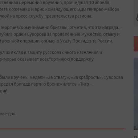
ественная церемония вручения, прошедшая 10 апреля,
лега Кожемяко и врио командующего ВДВ генерал-майора
кой на пресс-службу правительства региона.
еоргиевскому знамени бригады, отметив, что эта награда –
олучила орден Суворова за проявленные мужество, отвагу и
военной операции, согласно Указу Президента России.
л их вклад в защиту русскоязычного населения и
 Приморье оказывает всестороннюю поддержку
ли вручены медали «За отвагу», «За храбрость», Суворова
ередал бригаде партию бронежилетов «Тигр»,
вий.
ние дня.
П