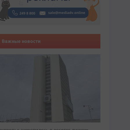
Важные новости
риморье закрепилось в десятке лучших