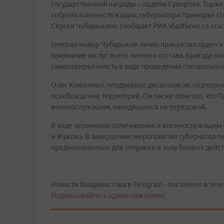
государственной награды – ордена Суворова. Торж
собрала военнослужащих, губернатора Приморья О
Сергея Чубарыкина, сообщает РИА VladNews со ссыл
Генерал-майор Чубарыкин лично прикрепил орден к Г
признание заслуг всего личного состава. Бригада п
самоотверженность в ходе проведения специальной 
Олег Кожемяко, поздравляя десантников, подчеркну
освобождение территорий. Он также отметил, что
военнослужащим, находящимся на передовой.
В ходе церемонии отличившимся военнослужащим бы
и Жукова. В завершение мероприятия губернатор п
предназначенных для отправки в зону боевых дейст
Новости Владивостока в Telegram - постоянно в тече
Подписывайтесь одним нажатием!