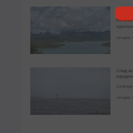
Солнеч
Комфорт
идеальн
сегодня, 
Спад ж
кардин
Со втор
сегодня, 