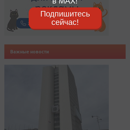
в MAX!
Подпишитесь
сейчас!
Важные новости