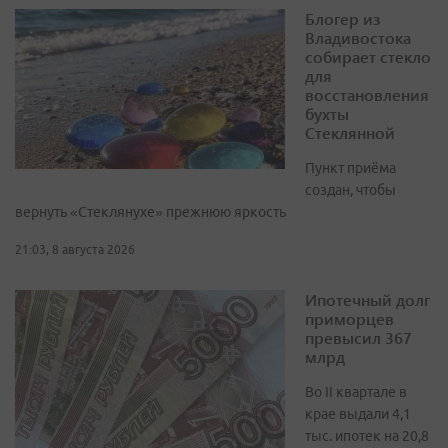
Блогер из
Владивостока
собирает стекло
для
восстановления
бухты
Стеклянной
Пункт приёма
создан, чтобы
вернуть «Стеклянухе» прежнюю яркость
21:03, 8 августа 2026
Ипотечный долг
приморцев
превысил 367
млрд
Во II квартале в
крае выдали 4,1
тыс. ипотек на 20,8