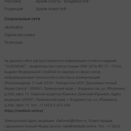
Реклама
Архив газеты "Владивосток"
Редакция
Архив новостей
Социальные сети
vkontakte
Одноклассники
Телеграм
На данном сайте распространяется информация сетевого издания
"VLADNEWS" - свидетельство о регистрации СМИ ЭЛ № ФС 77 - 72742,
выдано Федеральной службой по надзору в сфере связи,
информационных технологий и массовых коммуникаций
(Роскомнадзор) 17 мая 2018 г. Учредитель ООО "Дальневосточный
Медиа Центр". 690091, Приморский край, г. Владивосток, ул. Уборевича,
д.20А, офис 13. Главный редактор Юркевич Дмитрий Юрьевич. Адрес
редакции: 690091, Приморский край, г. Владивосток, ул. Уборевича,
д.20А, офис 13. Тел.: +7 (423) 2-415-600.
https://mediadv.online/
Электронный адрес редакции: vladnews@inbox.ru. Отдел продаж
«Дальневосточный Медиа Центр» sale@mediadv.online. Тел.: +7 (423)