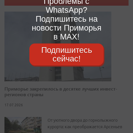
Проблемы с
WhatsApp?
Подпишитесь на
новости Приморья
в MAX!
Подпишитесь
сейчас!
Приморье закрепилось в десятке лучших инвест-
регионов страны
17.07.2026
От уютного двора до горнолыжного
курорта: как преображается Арсеньев