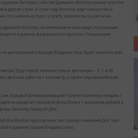
м крупном беговом событии Дальнего Востока примут участие
 и других стран. В этом году бегунов ждут новшества в
s со ссылкой на пресс-службу правительства региона.
 Дальнем Востоке, включенным в календарь Ассоциации
оводится в рамках федерального проекта «Повышение
на центральной площади Владивостока, будет изменен для
ометра, будут представлены новые дистанции – 3, 7 и 28
ан детский забег на 1 километр, а также паралимпийский
стам. Каждый финишировавший получит памятную медаль с
дители разделят призовой фонд более 1 миллиона рублей и
фоны Samsung Galaxy от ДНС.
луб RunDnsRun при партнерстве группы компаний ДНС при
орта и администрации Владивостока.
П