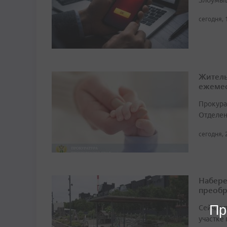
Злоумыш
сегодня, 
Житель
ежемес
Прокура
Отделен
сегодня, 
Набере
преобр
Пр
Сейчас 
участке