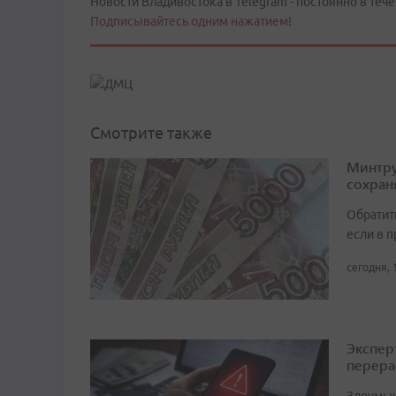
Новости Владивостока в Telegram - постоянно в тече
Подписывайтесь одним нажатием!
Смотрите также
Минтру
сохран
Обратит
если в 
сегодня, 
Экспер
перера