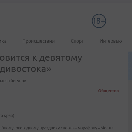
ика
Происшествия
Спорт
Интервью
овится к девятому
дивостока»
тысяч бегунов
Общество
о края)
табному ежегодному празднику спорта – марафону «Мосты