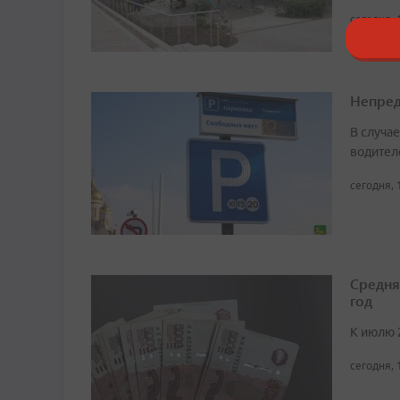
сегодня, 
Непред
В случа
водител
сегодня, 
Средня
год
К июлю 
сегодня, 