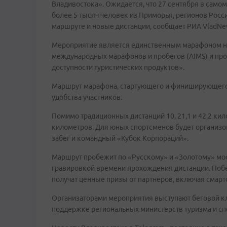
Владивостока». Ожидается, что 27 сентября в само
более 5 тысяч человек из Приморья, регионов России
маршруте и новые дистанции, сообщает РИА VladNew
Мероприятие является единственным марафоном на
международных марафонов и пробегов (AIMS) и пр
доступности туристических продуктов».
Маршрут марафона, стартующего и финиширующего 
удобства участников.
Помимо традиционных дистанций 10, 21,1 и 42,2 кил
километров. Для юных спортсменов будет организов
забег и командный «Кубок Корпораций».
Маршрут пробежит по «Русскому» и «Золотому» мо
гравировкой времени прохождения дистанции. Побе
получат ценные призы от партнеров, включая смарт
Организаторами мероприятия выступают беговой к
поддержке региональных министерств туризма и сп