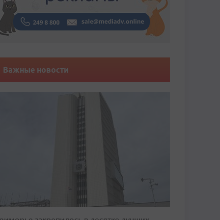
Важные новости
риморье закрепилось в десятке лучших