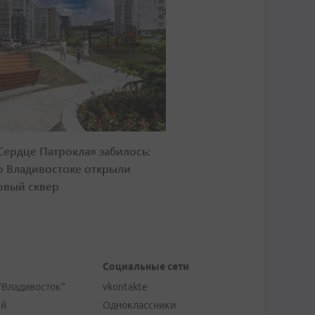
Сердце Патрокла» забилось:
о Владивостоке открыли
овый сквер
Социальные сети
"Владивосток"
vkontakte
ей
Одноклассники