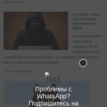
сегодня, 03:22
О новой схеме
мошенников
рассказали в
МВД
Злоумышленники
поочерёдно
выдают себя за
оператора связи,
«службу безопасности Госуслуг» и сотрудника Центрального
банка, чтобы вывезти сбережения
22:45, 6 августа 2026
Проблемы с
WhatsApp?
Подпишитесь на