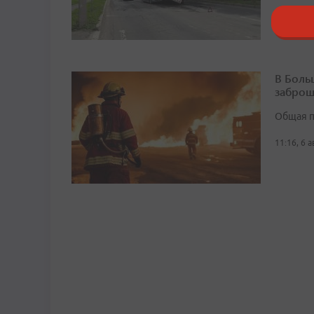
В Боль
заброш
Общая п
11:16, 6 