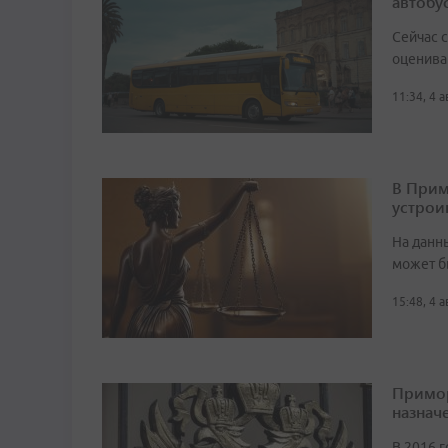
автобу
Сейчас 
оценива
11:34, 4 
В Прим
устрои
На данн
может б
15:48, 4 
Примор
назначе
В 2016 г