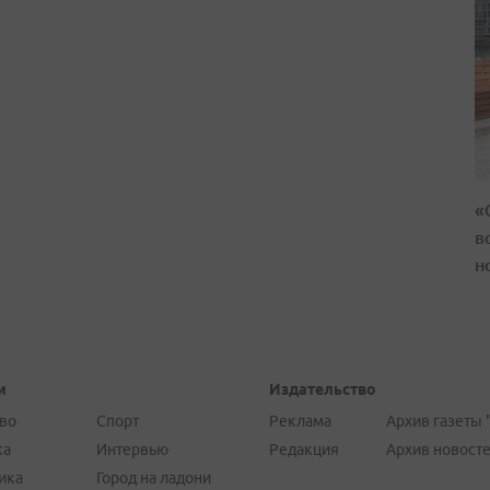
«
в
н
и
Издательство
во
Спорт
Реклама
Архив газеты 
ка
Интервью
Редакция
Архив новост
ика
Город на ладони