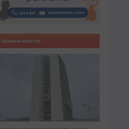
Важные новости
риморье закрепилось в десятке лучших