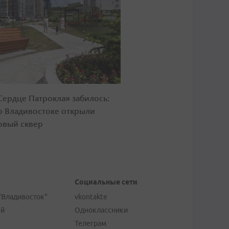
Сердце Патрокла» забилось:
о Владивостоке открыли
овый сквер
Социальные сети
"Владивосток"
vkontakte
ей
Одноклассники
Телеграм