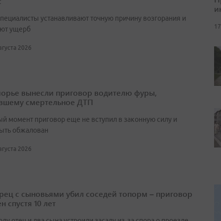
с
и
специалисты устанавливают точную причину возгорания и
17
ют ущерб
августа 2026
орье вынесли приговор водителю фуры,
вшему смертельное ДТП
ый момент приговор еще не вступил в законную силу и
ыть обжалован
августа 2026
ец с сыновьями убил соседей топорм – приговор
н спустя 10 лет
оду отец и два сына устроили засаду из‑за спора о проезде,