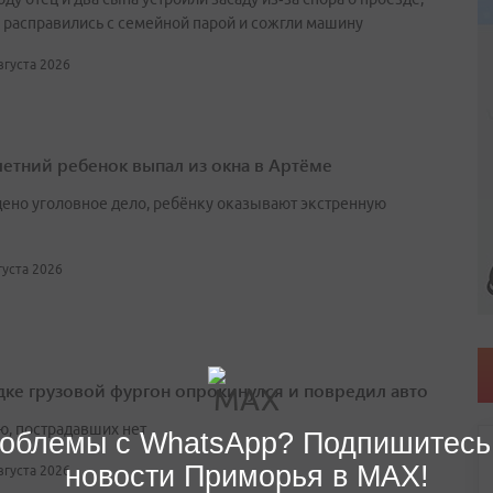
 расправились с семейной парой и сожгли машину
августа 2026
етний ребенок выпал из окна в Артёме
ено уголовное дело, ребёнку оказывают экстренную
вгуста 2026
дке грузовой фургон опрокинулся и повредил авто
ю, пострадавших нет
облемы с WhatsApp? Подпишитесь
новости Приморья в MAX!
августа 2026