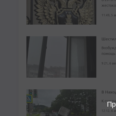
жестоко
11:49, 5 
Шестил
Возбужд
помощь
9:21, 6 а
В Нахо
К счасть
Пр
12:12, 6 