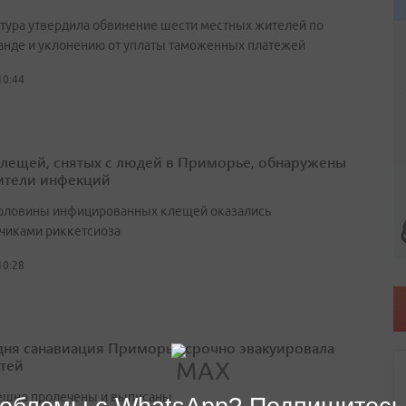
тура утвердила обвинение шести местных жителей по
анде и уклонению от уплаты таможенных платежей
10:44
клещей, снятых с людей в Приморье, обнаружены
ители инфекций
оловины инфицированных клещей оказались
чиками риккетсиоза
10:28
 дня санавиация Приморья срочно эвакуировала
етей
ешно пролечены и выписаны