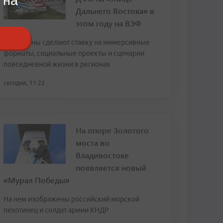
 на
Дальнего Востока» в
этом году на ВЭФ
Павильоны сделают ставку на иммерсивные
форматы, социальные проекты и сценарии
повседневной жизни в регионах
сегодня, 11:22
На опоре Золотого
моста во
Владивостоке
появляется новый
«Мурал Победы»
На нем изображены российский морской
пехотинец и солдат армии КНДР