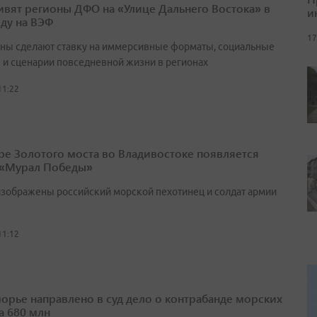
ивят регионы ДФО на «Улице Дальнего Востока» в
и
оду на ВЭФ
17
ны сделают ставку на иммерсивные форматы, социальные
 и сценарии повседневной жизни в регионах
11:22
ре Золотого моста во Владивостоке появляется
 «Мурал Победы»
изображены российский морской пехотинец и солдат армии
11:12
орье направлено в суд дело о контрабанде морских
а 680 млн