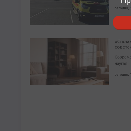
Пр
сегодня, 
«Споко
советс
Совреме
наугад
сегодня, 