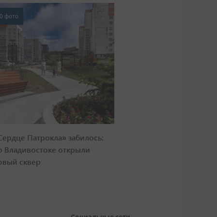
0 фото
Сердце Патрокла» забилось:
о Владивостоке открыли
овый сквер