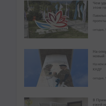
Чем уд
этом г
Павильо
проекты
сегодня, 
На опо
новый
На нем 
КНДР
сегодня, 
В Прим
ежей н