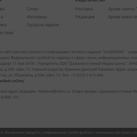
и
Издательство
во
Спорт
Реклама
Архив газеты 
ка
Интервью
Редакция
Архив новост
ика
Город на ладони
ествия
м сайте распространяется информация сетевого издания "VLADNEWS" - свиде
ыдано Федеральной службой по надзору в сфере связи, информационных те
адзор) 17 мая 2018 г. Учредитель ООО "Дальневосточный Медиа Центр". 69009
а, д.20А, офис 13. Главный редактор Юркевич Дмитрий Юрьевич. Адрес редакц
ок, ул. Уборевича, д.20А, офис 13. Тел.: +7 (423) 2-415-600.
ediadv.online/
ный адрес редакции: vladnews@inbox.ru. Отдел продаж «Дальневосточный Мед
-8-800. 18+
а. Вы можете увидеть, сохраненные cookie-файлы с помощью настроек coo