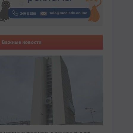
Важные новости
риморье закрепилось в десятке лучших