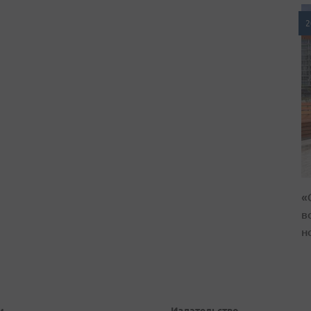
2
«
в
н