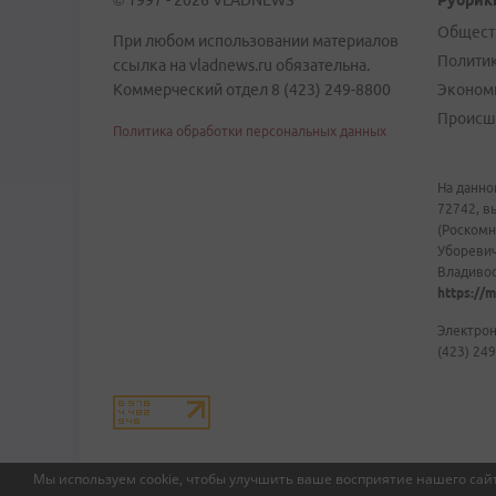
© 1997 - 2026 VLADNEWS
Рубрик
Общест
При любом использовании материалов
Полити
ссылка на vladnews.ru обязательна.
Коммерческий отдел 8 (423) 249-8800
Эконом
Происш
Политика обработки персональных данных
На данно
72742, в
(Роскомн
Уборевич
Владивост
https://m
Электрон
(423) 249
Мы используем cookie, чтобы улучшить ваше восприятие нашего сайт