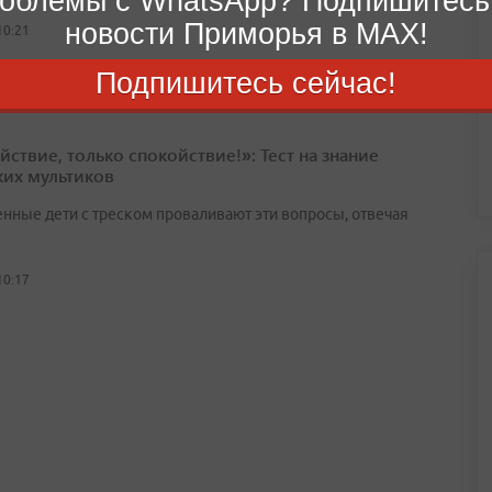
облемы с WhatsApp? Подпишитесь
новости Приморья в MAX!
10:21
Подпишитесь сейчас!
йствие, только спокойствие!»: Тест на знание
ких мультиков
нные дети с треском проваливают эти вопросы, отвечая
10:17