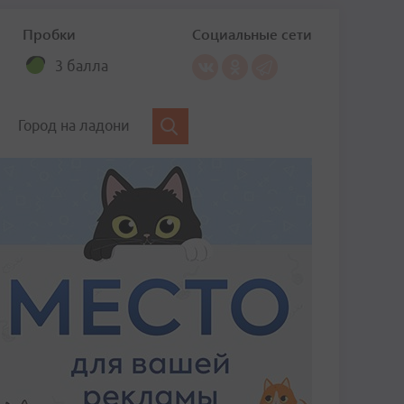
Пробки
Социальные сети
3 балла
Город на ладони