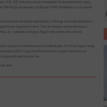
ее 13%. Об этом рассказал кандидат экономических наук,
ве РФ Игорь Балынин, сообщает РИА VladNews со ссылкой
пенсионеров не индексировались. Между тем информация о
уальном лицевом счете. Там же можно ознакомиться с
час, и с суммой, которую будут ему начислять после
еров выросли темпами выше инфляции. Это благодаря тому,
онеров в 2025 году возобновлена и осуществляется от
 трудовой деятельности.
ние дня.
П