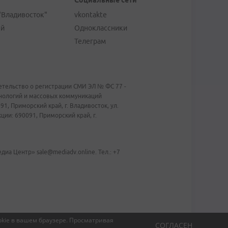
Социальные сети
"Владивосток"
vkontakte
ей
Одноклассники
Телеграм
тельство о регистрации СМИ ЭЛ № ФС 77 -
хнологий и массовых коммуникаций
1, Приморский край, г. Владивосток, ул.
ии: 690091, Приморский край, г.
иа Центр» sale@mediadv.online. Тел.: +7
kie в вашем браузере.
Просматривая
СОГЛАСЕН