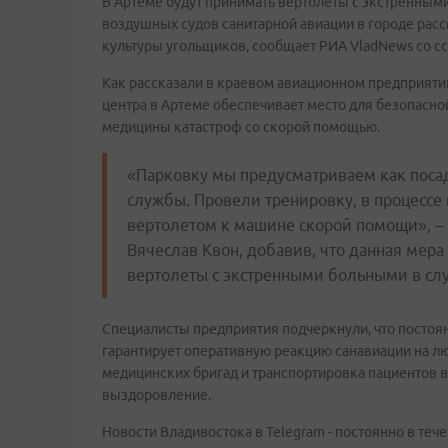
В Артеме будут принимать вертолеты с экстренным
воздушных судов санитарной авиации в городе рас
культуры угольщиков, сообщает РИА VladNews со сс
Как рассказали в краевом авиационном предприятии
центра в Артеме обеспечивает место для безопасной
медицины катастроф со скорой помощью.
«Парковку мы предусматриваем как поса
службы. Провели тренировку, в процессе
вертолетом к машине скорой помощи», – 
Вячеслав Квон, добавив, что данная мера
вертолеты с экстренными больными в сл
Специалисты предприятия подчеркнули, что постоя
гарантирует оперативную реакцию санавиации на л
медицинских бригад и транспортировка пациентов 
выздоровление.
Новости Владивостока в Telegram - постоянно в тече