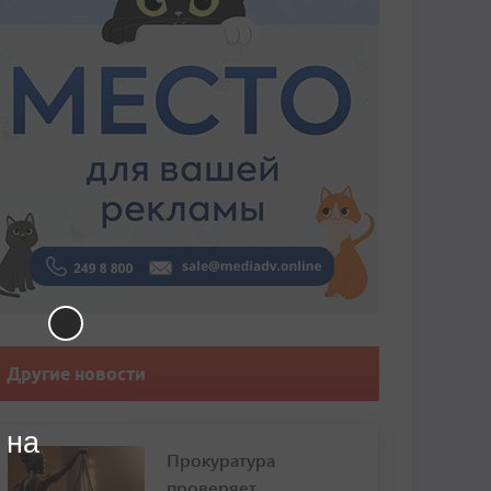
Другие новости
 на
Прокуратура
проверяет