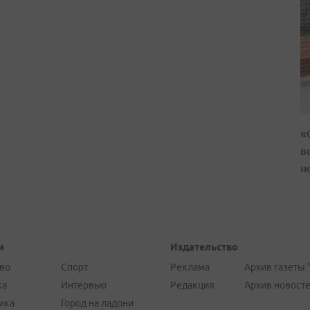
«
в
н
и
Издательство
во
Спорт
Реклама
Архив газеты 
ка
Интервью
Редакция
Архив новост
ика
Город на ладони