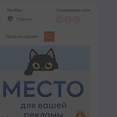
Пробки
Социальные сети
3 балла
Город на ладони