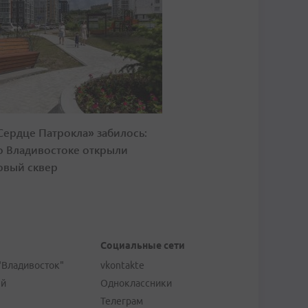
Сердце Патрокла» забилось:
о Владивостоке открыли
овый сквер
Социальные сети
"Владивосток"
vkontakte
ей
Одноклассники
Телеграм