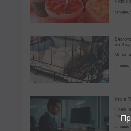
можно б
сегодня, 
Благот
во Вла
Мероприя
сегодня, 
Кто в 
По данн
зарплат
Пр
сегодня, 