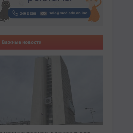
Важные новости
риморье закрепилось в десятке лучших