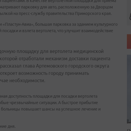
и пациентами. В качестве вертолетной площадки для приема
сматривают парковку для авто, расположенную за Дворцом
ылкой на пресс-службу правительства Приморского края.
 «Пластун-Авиа», большая парковка за зданием культурного
 посадки и взлета вертолета, что улучшит взаимодействие
дочную площадку для вертолета медицинской
 которой отработали механизм доставки пациента
рассказал глава Артемовского городского округа
 откроет возможность городу принимать
учае необходимости.
нная доступность площадки для посадки вертолета
юбые чрезвычайные ситуации. А быстрое прибытие
в больницы повышает шансы на успешное лечение и
ние дня.
П