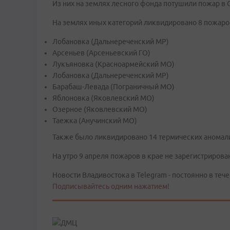
Из них на землях лесного фонда потушили пожар в 
На землях иных категорий ликвидировано 8 пожаров
Лобановка (Дальнереченский МР)
Арсеньев (Арсеньевский ГО)
Лукъяновка (Красноармейский МО)
Лобановка (Дальнереченский МР)
Барабаш-Левада (Пограничный МО)
Яблоновка (Яковлевский МО)
Озерное (Яковлевский МО)
Таежка (Анучинский МО)
Также было ликвидировано 14 термических аномали
На утро 9 апреля пожаров в крае не зарегистрирова
Новости Владивостока в Telegram - постоянно в тече
Подписывайтесь одним нажатием!