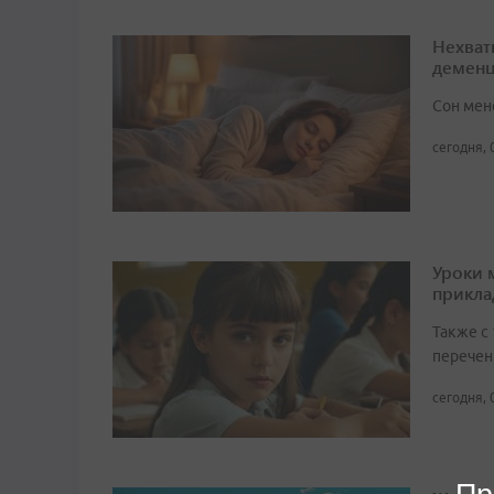
Нехват
демен
Сон мен
сегодня, 
Уроки 
прикл
Также с
перечен
сегодня, 