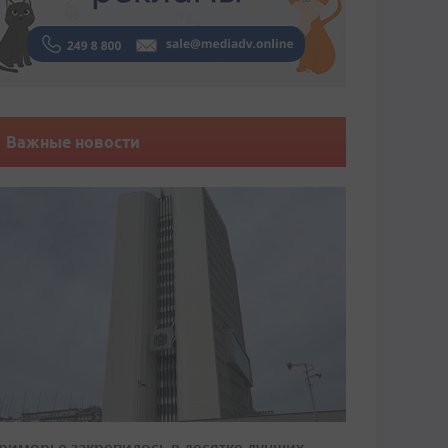
Важные новости
риморье закрепилось в десятке лучших