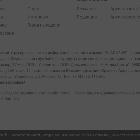
во
Спорт
Реклама
Архив газеты 
ка
Интервью
Редакция
Архив новост
ика
Город на ладони
ествия
м сайте распространяется информация сетевого издания "VLADNEWS" - свиде
ыдано Федеральной службой по надзору в сфере связи, информационных те
адзор) 17 мая 2018 г. Учредитель ООО "Дальневосточный Медиа Центр". 69009
а, д.20А, офис 13. Главный редактор Юркевич Дмитрий Юрьевич. Адрес редакц
ок, ул. Уборевича, д.20А, офис 13. Тел.: +7 (423) 2-415-600.
ediadv.online/
ный адрес редакции: vladnews@inbox.ru. Отдел продаж «Дальневосточный Мед
-8-800. 18+
а. Вы можете увидеть, сохраненные cookie-файлы с помощью настроек coo