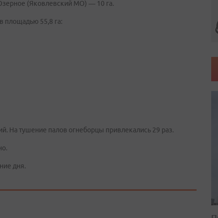
Озерное (Яковлевский МО) — 10 га.
 площадью 55,8 га:
й. На тушение палов огнеборцы привлекались 29 раз.
но.
ние дня.
П