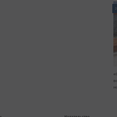
2
«
в
н
и
Издательство