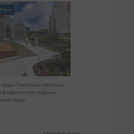
0 фото
Сердце Патрокла» забилось:
о Владивостоке открыли
овый сквер
Социальные сети