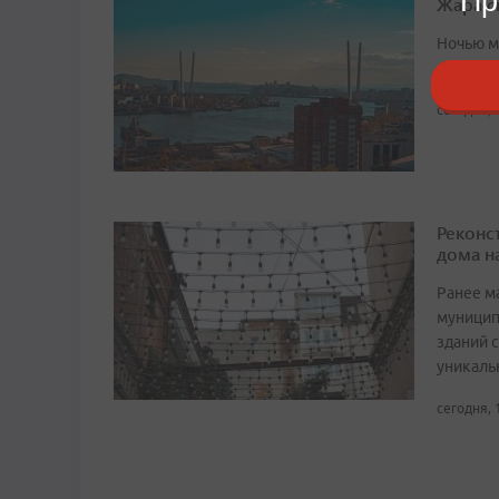
Пр
Жара с
Ночью м
осадков
сегодня, 
Реконс
дома н
Ранее м
муницип
зданий 
уникаль
сегодня, 