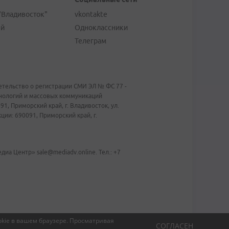
"Владивосток"
vkontakte
ей
Одноклассники
Телеграм
тельство о регистрации СМИ ЭЛ № ФС 77 -
хнологий и массовых коммуникаций
1, Приморский край, г. Владивосток, ул.
ии: 690091, Приморский край, г.
иа Центр» sale@mediadv.online. Тел.: +7
kie в вашем браузере.
Просматривая
СОГЛАСЕН