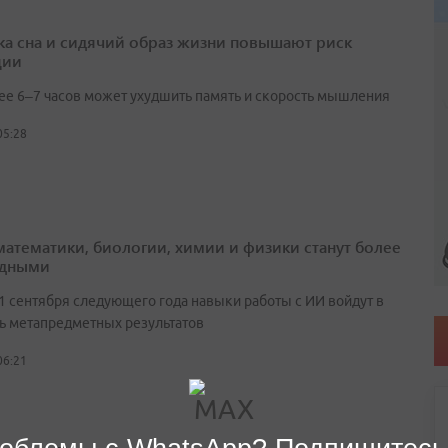
ка сна и сидячий образ жизни повышают риск
ции
ее 6–7 часов может ухудшить память и скорость мышления
05:28
математики, биологии, химии и физики станут более
адными
 1 сентября следующего года навыки работы с ИИ войдут в
ь метапредметных результатов
06:21