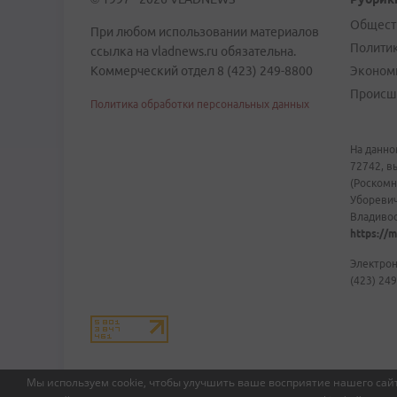
Общест
При любом использовании материалов
Полити
ссылка на vladnews.ru обязательна.
Коммерческий отдел 8 (423) 249-8800
Эконом
Происш
Политика обработки персональных данных
На данно
72742, в
(Роскомн
Уборевич
Владивост
https://m
Электрон
(423) 249
Мы используем cookie, чтобы улучшить ваше восприятие нашего сайт