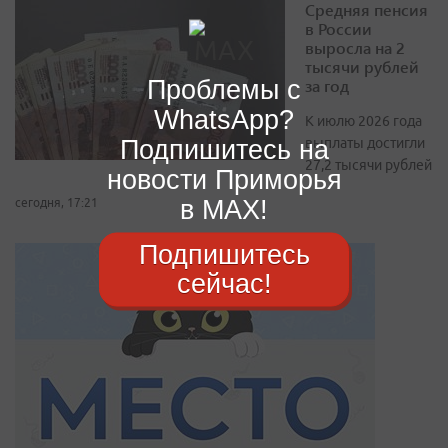
Средняя пенсия
в России
выросла на 2
тысячи рублей
Проблемы с
за год
WhatsApp?
К июлю 2026 года
Подпишитесь на
выплаты достигли
27,2 тысячи рублей
новости Приморья
в MAX!
сегодня, 17:21
Подпишитесь
сейчас!