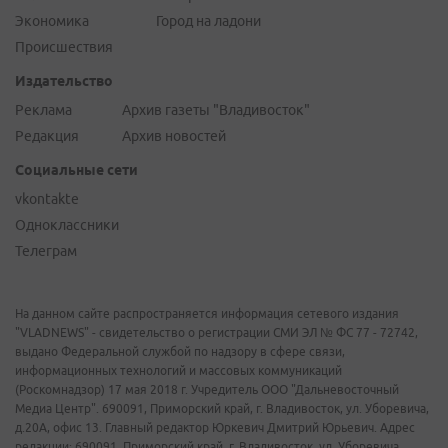
Экономика
Город на ладони
Происшествия
Издательство
Реклама
Архив газеты "Владивосток"
Редакция
Архив новостей
Социальные сети
vkontakte
Одноклассники
Телеграм
На данном сайте распространяется информация сетевого издания
"VLADNEWS" - свидетельство о регистрации СМИ ЭЛ № ФС 77 - 72742,
выдано Федеральной службой по надзору в сфере связи,
информационных технологий и массовых коммуникаций
(Роскомнадзор) 17 мая 2018 г. Учредитель ООО "Дальневосточный
Медиа Центр". 690091, Приморский край, г. Владивосток, ул. Уборевича,
д.20А, офис 13. Главный редактор Юркевич Дмитрий Юрьевич. Адрес
редакции: 690091, Приморский край, г. Владивосток, ул. Уборевича,