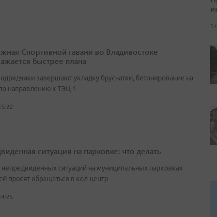
и
17
жная Спортивной гавани во Владивостоке
ажается быстрее плана
подрядчики завершают укладку брусчатки, бетонирование на
 по направлению к ТЭЦ-1
15:22
виденная ситуация на парковке: что делать
е непредвиденных ситуаций на муниципальных парковках
ей просят обращаться в кол-центр
14:25