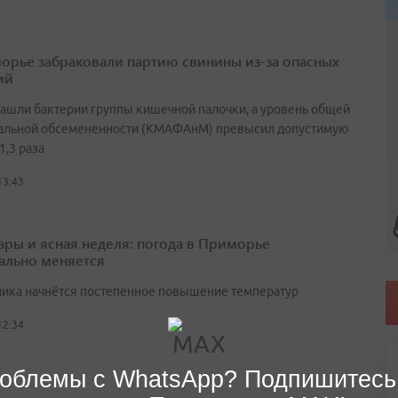
орье забраковали партию свинины из-за опасных
ий
нашли бактерии группы кишечной палочки, а уровень общей
альной обсемененности (КМАФАнМ) превысил допустимую
1,3 раза
13:43
ары и ясная неделя: погода в Приморье
ально меняется
ника начнётся постепенное повышение температур
12:34
облемы с WhatsApp? Подпишитесь