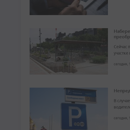
Набере
преобр
Сейчас 
участке
сегодня, 
Непред
В случа
водител
сегодня, 