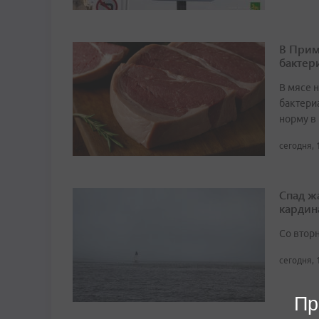
В Прим
бактер
В мясе 
бактери
норму в 
сегодня, 
Спад ж
кардин
Со втор
сегодня, 
Пр