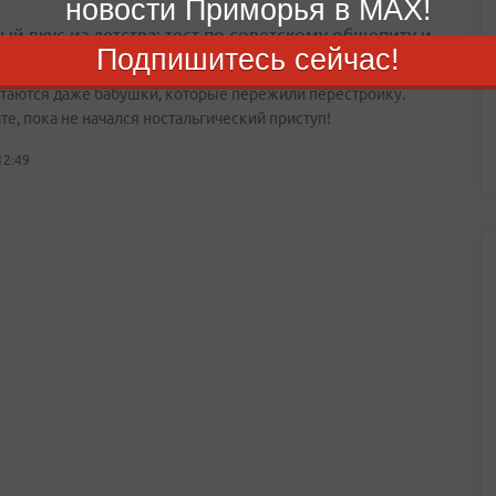
новости Приморья в MAX!
ый вкус из детства: тест по советскому общепиту и
Подпишитесь сейчас!
номам
утаются даже бабушки, которые пережили перестройку.
е, пока не начался ностальгический приступ!
12:49