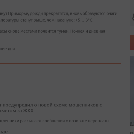
инут Приморье, дожди прекратятся, вновь образуются очаги
пературы станут выше, чем накануне: +5…-3°С.
часы снова местами появится туман. Ночная и дневная
ние дня.
т предупредил о новой схеме мошенников с
счетом за ЖКХ
ленники рассылают сообщения о возврате переплаты
16:07
П