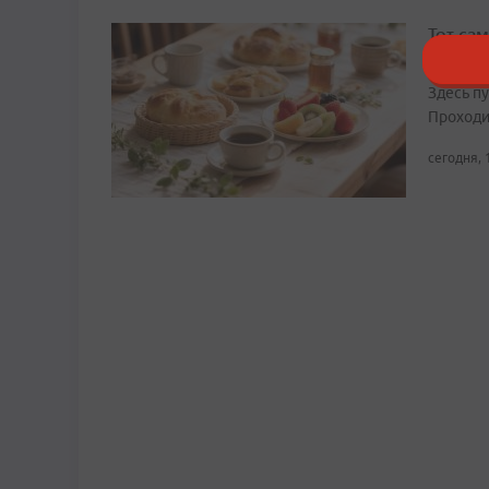
Тот сам
гастро
Здесь п
Проходит
сегодня, 