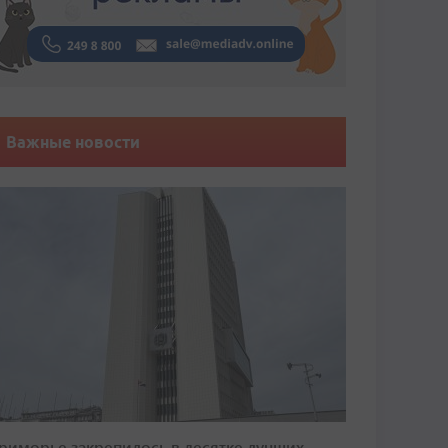
Важные новости
риморье закрепилось в десятке лучших