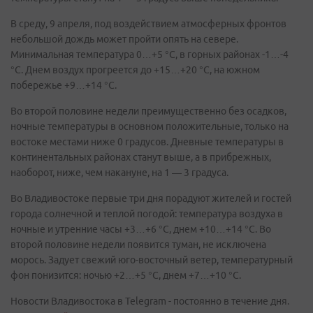
В среду, 9 апреля, под воздействием атмосферных фронтов
небольшой дождь может пройти опять на севере.
Минимальная температура 0…+5 °С, в горных районах -1…-4
°С. Днем воздух прогреется до +15…+20 °С, на южном
побережье +9…+14 °С.
Во второй половине недели преимущественно без осадков,
ночные температуры в основном положительные, только на
востоке местами ниже 0 градусов. Дневные температуры в
континентальных районах станут выше, а в прибрежных,
наоборот, ниже, чем накануне, на 1 — 3 градуса.
Во Владивостоке первые три дня порадуют жителей и гостей
города солнечной и теплой погодой: температура воздуха в
ночные и утренние часы +3…+6 °С, днем +10…+14 °С. Во
второй половине недели появится туман, не исключена
морось. Задует свежий юго-восточный ветер, температурный
фон понизится: ночью +2…+5 °С, днем +7…+10 °С.
Новости Владивостока в Telegram - постоянно в течение дня.