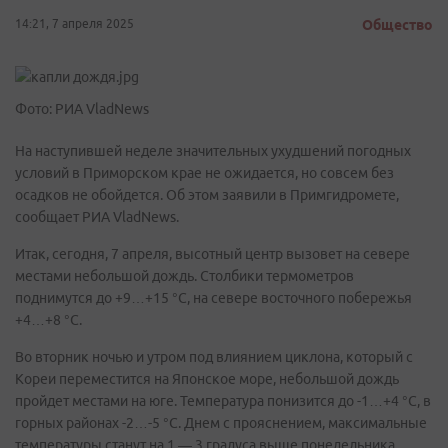
14:21, 7 апреля 2025
Общество
Фото: РИА VladNews
На наступившей неделе значительных ухудшений погодных
условий в Приморском крае не ожидается, но совсем без
осадков не обойдется. Об этом заявили в Примгидромете,
сообщает РИА VladNews.
Итак, сегодня, 7 апреля, высотный центр вызовет на севере
местами небольшой дождь. Столбики термометров
поднимутся до +9…+15 °С, на севере восточного побережья
+4…+8 °С.
Во вторник ночью и утром под влиянием циклона, который с
Кореи переместится на Японское море, небольшой дождь
пройдет местами на юге. Температура понизится до -1…+4 °С, в
горных районах -2…-5 °С. Днем с прояснением, максимальные
температуры станут на 1 — 3 градуса выше понедельника.