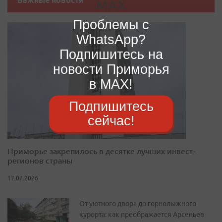
Важные новости
Проблемы с
WhatsApp?
Подпишитесь на
новости Приморья
в MAX!
Подпишитесь
сейчас!
Приморье закрепилось в десятке лучших инвест-
регионов страны
17.07.2026
От уютного двора до горнолыжного
курорта: как преображается Арсеньев