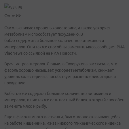
Фото: ИИ
Фасоль снижает уровень холестерина, а также ускоряет
метаболизм и способствует похудению. В
бобах содержится большое количество витаминов и
минералов. Они также способны заменить мясо, сообщает РИА
VladNews со ссылкой на РИА Новости.
Врач-гастроэнтеролог Людмила Сухорукова рассказала, что
фасоль хорошо насыщает, ускоряет метаболизм, снижает
уровень холестерина, способствует расщеплению жиров и
похудению.
Бобы также содержат большое количество витаминов и
минералов, в них также есть постный белок, который способен
заменить мясо и рыбу.
Еще в фасоли много клетчатки, благотворно сказывающейся
на работе кишечника. Из-за низкого гликемического индекса