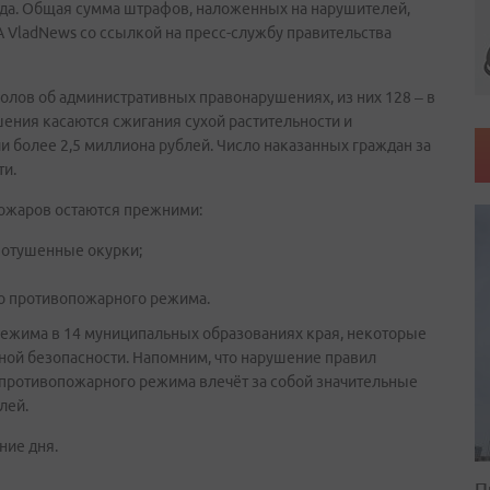
года. Общая сумма штрафов, наложенных на нарушителей,
А VladNews со ссылкой на пресс-службу правительства
колов об административных правонарушениях, из них 128 – в
ния касаются сжигания сухой растительности и
 более 2,5 миллиона рублей. Число наказанных граждан за
ти.
ожаров остаются прежними:
потушенные окурки;
го противопожарного режима.
ежима в 14 муниципальных образованиях края, некоторые
ой безопасности. Напомним, что нарушение правил
 противопожарного режима влечёт за собой значительные
лей.
ние дня.
П