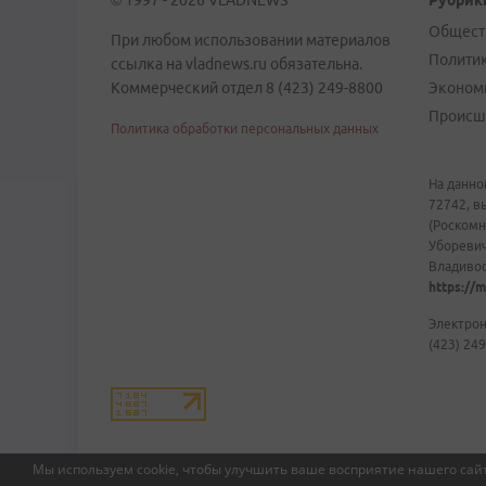
© 1997 - 2026 VLADNEWS
Рубрик
Общест
При любом использовании материалов
Полити
ссылка на vladnews.ru обязательна.
Коммерческий отдел 8 (423) 249-8800
Эконом
Происш
Политика обработки персональных данных
На данно
72742, в
(Роскомн
Уборевич
Владивост
https://m
Электрон
(423) 249
Мы используем cookie, чтобы улучшить ваше восприятие нашего сайт