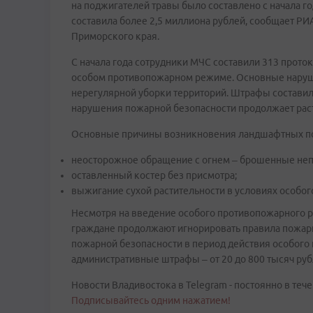
на поджигателей травы было составлено с начала 
составила более 2,5 миллиона рублей, сообщает РИ
Приморского края.
С начала года сотрудники МЧС составили 313 прото
особом противопожарном режиме. Основные наруше
нерегулярной уборки территорий. Штрафы составили
нарушения пожарной безопасности продолжает рас
Основные причины возникновения ландшафтных п
неосторожное обращение с огнем – брошенные не
оставленный костер без присмотра;
выжигание сухой растительности в условиях особо
Несмотря на введение особого противопожарного р
граждане продолжают игнорировать правила пожарн
пожарной безопасности в период действия особого
административные штрафы – от 20 до 800 тысяч руб
Новости Владивостока в Telegram - постоянно в тече
Подписывайтесь одним нажатием!