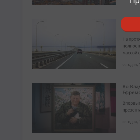
Пр
В Прим
трансп
На прот
полност
массой 
сегодня, 
Во Вла
Ефремо
Впервые
презент
сегодня, 