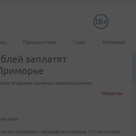
ика
Происшествия
Спорт
Интервью
ублей заплатят
 Приморье
околов об административных правонарушениях
Общество
кому краю
3 тысяч сообщений о ландшафтных пожарах. 313 протоколов