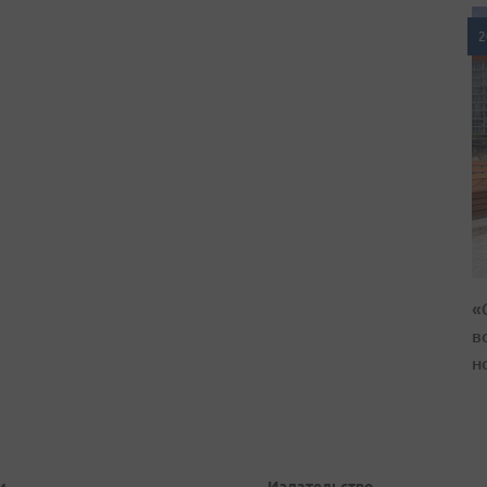
2
«
в
н