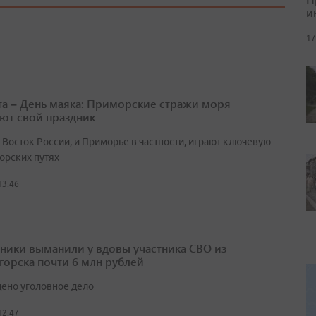
и
17
ста – День маяка: Приморские стражи моря
ют свой праздник
 Восток России, и Приморье в частности, играют ключевую
орских путях
13:46
ики выманили у вдовы участника СВО из
горска почти 6 млн рублей
ено уголовное дело
12:47