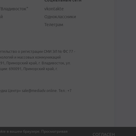
Социальные сети
"Владивосток"
vkontakte
ей
Одноклассники
Телеграм
тельство о регистрации СМИ ЭЛ № ФС 77 -
хнологий и массовых коммуникаций
1, Приморский край, г. Владивосток, ул.
ии: 690091, Приморский край, г.
иа Центр» sale@mediadv.online. Тел.: +7
kie в вашем браузере.
Просматривая
СОГЛАСЕН