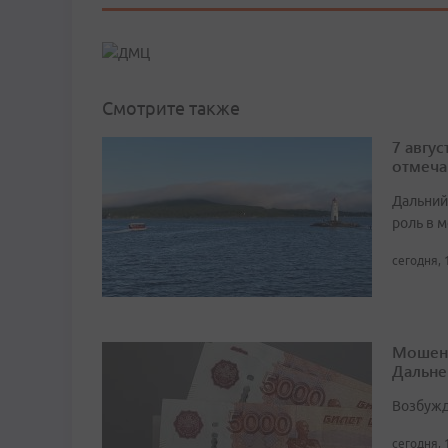
Смотрите также
7 авгу
отмеча
Дальний
роль в м
сегодня, 
Мошенн
Дальне
Возбужд
сегодня, 