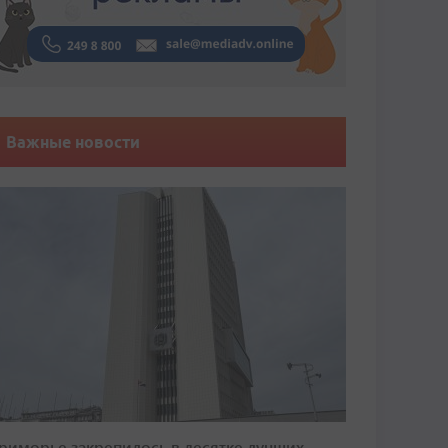
Важные новости
риморье закрепилось в десятке лучших