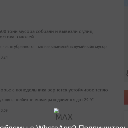
600 тонн мусора собрали и вывезли с улиц
остока в июлей
я часть убранного – так называемый «случайный» мусор
13:24
орье с понедельника вернется устойчивое тепло
уходят, столбик термометра поднимется до +29 °С
13:09