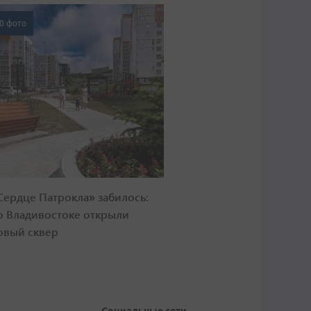
0 фото
Сердце Патрокла» забилось:
о Владивостоке открыли
овый сквер