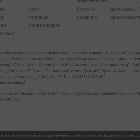
и
Издательство
во
Спорт
Реклама
Архив газеты 
ка
Интервью
Редакция
Архив новост
ика
Город на ладони
ествия
м сайте распространяется информация сетевого издания "VLADNEWS" - свиде
ыдано Федеральной службой по надзору в сфере связи, информационных те
адзор) 17 мая 2018 г. Учредитель ООО "Дальневосточный Медиа Центр". 69009
а, д.20А, офис 13. Главный редактор Юркевич Дмитрий Юрьевич. Адрес редакц
ок, ул. Уборевича, д.20А, офис 13. Тел.: +7 (423) 2-415-600.
ediadv.online/
ный адрес редакции: vladnews@inbox.ru. Отдел продаж «Дальневосточный Мед
-8-800. 18+
а. Вы можете увидеть, сохраненные cookie-файлы с помощью настроек coo