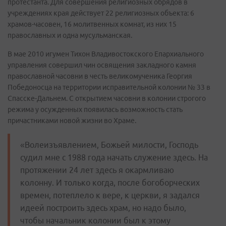
протестанта. Для совершения религиозных обрядов в
учреждениях края действует 22 религиозных объекта: 6
храмов-часовен, 16 молитвенных комнат, из них 15
православных и одна мусульманская.
В мае 2010 игумен Тихон Владивостокского Епархиального
управления совершил чин освящения закладного камня
православной часовни в честь великомученика Георгия
Победоносца на территории исправительной колонии № 33 в
Спасске-Дальнем. С открытием часовни в колонии строгого
режима у осужденных появилась возможность стать
причастниками новой жизни во Храме.
«Волеизъявлением, Божьей милости, Господь
судил мне с 1988 года начать служение здесь. На
протяжении 24 лет здесь я окармливаю
колонну. И только когда, после богоборческих
времен, потеплело к вере, к церкви, я задался
идеей построить здесь храм, но надо было,
чтобы начальник колонии был к этому