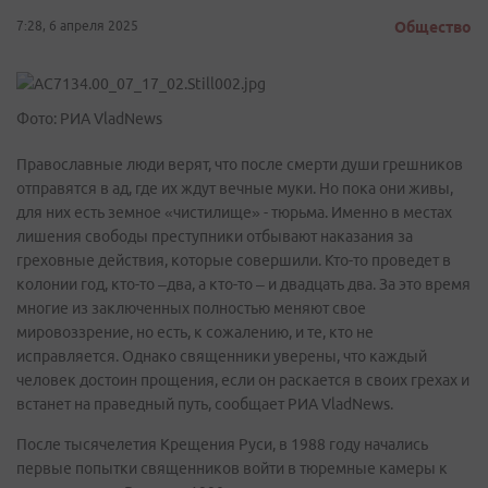
7:28, 6 апреля 2025
Общество
Фото: РИА VladNews
Православные люди верят, что после смерти души грешников
отправятся в ад, где их ждут вечные муки. Но пока они живы,
для них есть земное «чистилище» - тюрьма. Именно в местах
лишения свободы преступники отбывают наказания за
греховные действия, которые совершили. Кто-то проведет в
колонии год, кто-то –два, а кто-то – и двадцать два. За это время
многие из заключенных полностью меняют свое
мировоззрение, но есть, к сожалению, и те, кто не
исправляется. Однако священники уверены, что каждый
человек достоин прощения, если он раскается в своих грехах и
встанет на праведный путь, сообщает РИА VladNews.
После тысячелетия Крещения Руси, в 1988 году начались
первые попытки священников войти в тюремные камеры к