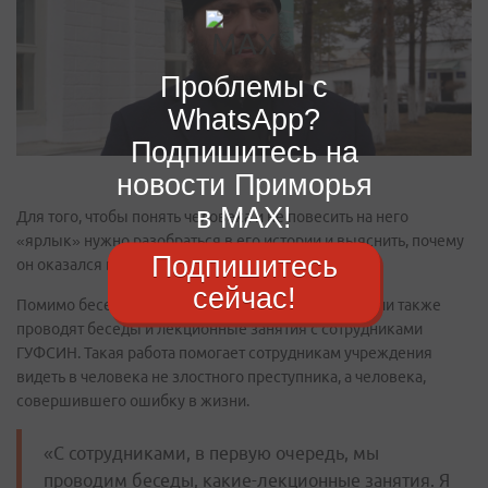
Проблемы с
WhatsApp?
Подпишитесь на
новости Приморья
в MAX!
Для того, чтобы понять человека и не повесить на него
«ярлык» нужно разобраться в его истории и выяснить, почему
Подпишитесь
он оказался в местах лишения свободы.
сейчас!
Помимо бесед с осужденными, священнослужители также
проводят беседы и лекционные занятия с сотрудниками
ГУФСИН. Такая работа помогает сотрудникам учреждения
видеть в человека не злостного преступника, а человека,
совершившего ошибку в жизни.
«С сотрудниками, в первую очередь, мы
проводим беседы, какие-лекционные занятия. Я