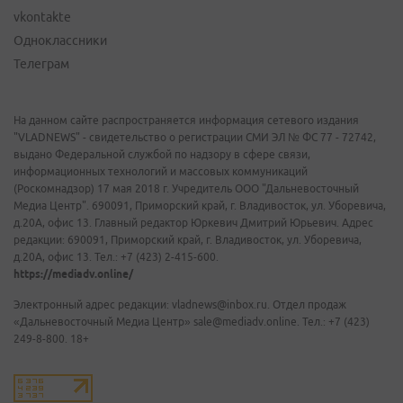
vkontakte
Одноклассники
Телеграм
На данном сайте распространяется информация сетевого издания
"VLADNEWS" - свидетельство о регистрации СМИ ЭЛ № ФС 77 - 72742,
выдано Федеральной службой по надзору в сфере связи,
информационных технологий и массовых коммуникаций
(Роскомнадзор) 17 мая 2018 г. Учредитель ООО "Дальневосточный
Медиа Центр". 690091, Приморский край, г. Владивосток, ул. Уборевича,
д.20А, офис 13. Главный редактор Юркевич Дмитрий Юрьевич. Адрес
редакции: 690091, Приморский край, г. Владивосток, ул. Уборевича,
д.20А, офис 13. Тел.: +7 (423) 2-415-600.
https://mediadv.online/
Электронный адрес редакции: vladnews@inbox.ru. Отдел продаж
«Дальневосточный Медиа Центр» sale@mediadv.online. Тел.: +7 (423)
249-8-800. 18+