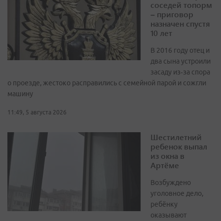
соседей топорм
– приговор
назначен спустя
10 лет
В 2016 году отец и
два сына устроили
засаду из‑за спора
о проезде, жестоко расправились с семейной парой и сожгли
машину
11:49, 5 августа 2026
Шестилетний
ребенок выпал
из окна в
Артёме
Возбуждено
уголовное дело,
ребёнку
оказывают