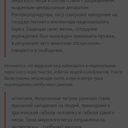
амурского тигра в соответствии с разрешением,
выданным центральным аппаратом
Росприроднадзора, тигр совершил нападение на
государственного инспектора национального
парка. Защищая свою жизнь, сотрудник
учреждения был вынужден применить оружие,
в результате чего животное отстреляно», -
говорится в сообщении.
Уточняется, что амурский тигр наблюдался в национальном
парке и его окрестностях, избегая людей и конфликтов. У него
были травмы, мешающие охоте, и при осмотре туши
подтвердились необычные ранения.
«Считаем, полученные тигром ранения стали
причиной нападения на людей, приведшие к
трагической гибели человека и гибели самого
тигра. Туша амурского тигра отправлена на
экспертизу», - сообщает нацпарк.