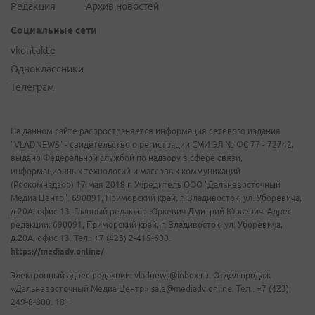
Редакция
Архив новостей
Социальные сети
vkontakte
Одноклассники
Телеграм
На данном сайте распространяется информация сетевого издания
"VLADNEWS" - свидетельство о регистрации СМИ ЭЛ № ФС 77 - 72742,
выдано Федеральной службой по надзору в сфере связи,
информационных технологий и массовых коммуникаций
(Роскомнадзор) 17 мая 2018 г. Учредитель ООО "Дальневосточный
Медиа Центр". 690091, Приморский край, г. Владивосток, ул. Уборевича,
д.20А, офис 13. Главный редактор Юркевич Дмитрий Юрьевич. Адрес
редакции: 690091, Приморский край, г. Владивосток, ул. Уборевича,
д.20А, офис 13. Тел.: +7 (423) 2-415-600.
https://mediadv.online/
Электронный адрес редакции: vladnews@inbox.ru. Отдел продаж
«Дальневосточный Медиа Центр» sale@mediadv.online. Тел.: +7 (423)
249-8-800. 18+