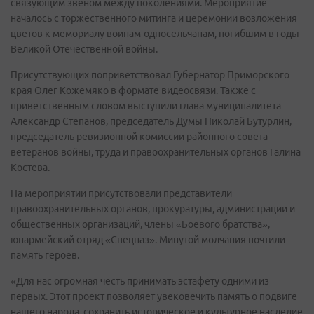
связующим звеном между поколениями. Мероприятие
началось с торжественного митинга и церемонии возложения
цветов к мемориалу воинам-односельчанам, погибшим в годы
Великой Отечественной войны.
Присутствующих поприветствовал Губернатор Приморского
края Олег Кожемяко в формате видеосвязи. Также с
приветственным словом выступили глава муниципалитета
Александр Степанов, председатель Думы Николай Бутурлин,
председатель ревизионной комиссии районного совета
ветеранов войны, труда и правоохранительных органов Галина
Костева.
На мероприятии присутствовали представители
правоохранительных органов, прокуратуры, администрации и
общественных организаций, члены «Боевого братства»,
юнармейский отряд «Спецназ». Минутой молчания почтили
память героев.
«Для нас огромная честь принимать эстафету одними из
первых. Этот проект позволяет увековечить память о подвиге
нашего народа, сохранить историческое и культурное наследие