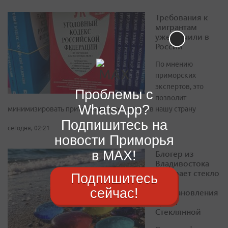
Требования к
мигрантам
ужесточили в
России
По мнению
приморских
экспертов, это
Проблемы с
позволит
WhatsApp?
минимизировать приток «лишних» людей в нашу страну
Подпишитесь на
сегодня, 02:21
новости Приморья
в MAX!
Блогер из
Владивостока
собирает стекло
Подпишитесь
для
сейчас!
восстановления
бухты
Стеклянной