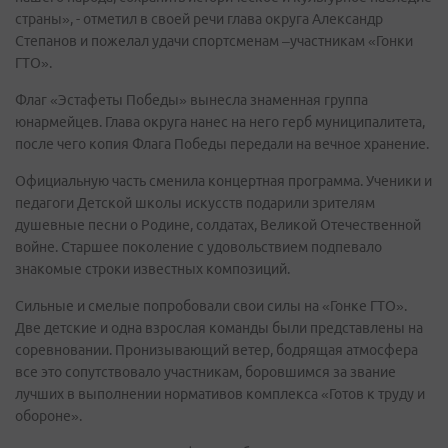
страны», - отметил в своей речи глава округа Александр
Степанов и пожелал удачи спортсменам –участникам «Гонки
ГТО».
Флаг «Эстафеты Победы» вынесла знаменная группа
юнармейцев. Глава округа нанес на него герб муниципалитета,
после чего копия Флага Победы передали на вечное хранение.
Официальную часть сменила концертная программа. Ученики и
педагоги Детской школы искусств подарили зрителям
душевные песни о Родине, солдатах, Великой Отечественной
войне. Старшее поколение с удовольствием подпевало
знакомые строки известных композиций.
Сильные и смелые попробовали свои силы на «Гонке ГТО».
Две детские и одна взрослая команды были представлены на
соревновании. Пронизывающий ветер, бодрящая атмосфера
все это сопутствовало участникам, боровшимся за звание
лучших в выполнении нормативов комплекса «Готов к труду и
обороне».