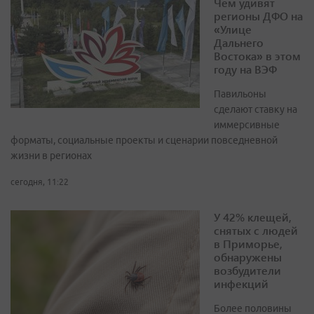
Чем удивят
регионы ДФО на
«Улице
Дальнего
Востока» в этом
году на ВЭФ
Павильоны
сделают ставку на
иммерсивные
форматы, социальные проекты и сценарии повседневной
жизни в регионах
сегодня, 11:22
У 42% клещей,
снятых с людей
в Приморье,
обнаружены
возбудители
инфекций
Более половины