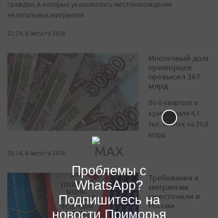
граждан, в которых указывалось местонахождение
нелегальных мигрантов
22:29, 8 августа 2026
Ипотечный долг
приморцев
превысил 367
млрд
Во II квартале в
крае выдали 4,1
тыс. ипотек на 20,8
млрд
20:14, 8 августа 2026
Проблемы с
Требования к
WhatsApp?
мигрантам
ужесточили в
Подпишитесь на
России
новости Приморья