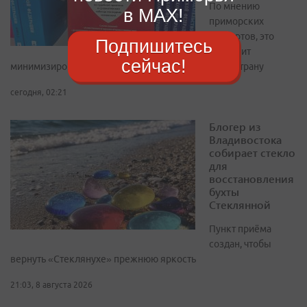
По мнению
в MAX!
приморских
экспертов, это
Подпишитесь
позволит
сейчас!
минимизировать приток «лишних» людей в нашу страну
сегодня, 02:21
Блогер из
Владивостока
собирает стекло
для
восстановления
бухты
Стеклянной
Пункт приёма
создан, чтобы
вернуть «Стеклянухе» прежнюю яркость
21:03, 8 августа 2026