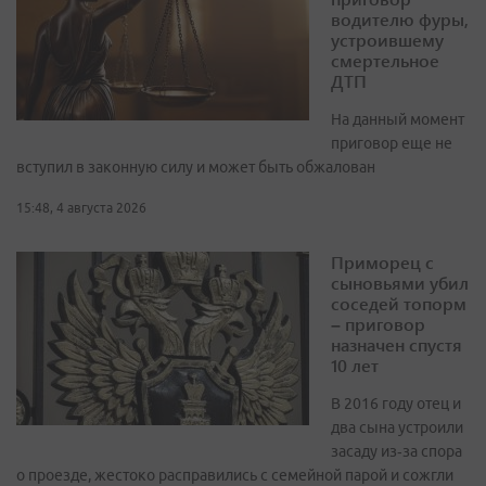
водителю фуры,
устроившему
смертельное
ДТП
На данный момент
приговор еще не
вступил в законную силу и может быть обжалован
15:48, 4 августа 2026
Приморец с
сыновьями убил
соседей топорм
– приговор
назначен спустя
10 лет
В 2016 году отец и
два сына устроили
засаду из‑за спора
о проезде, жестоко расправились с семейной парой и сожгли