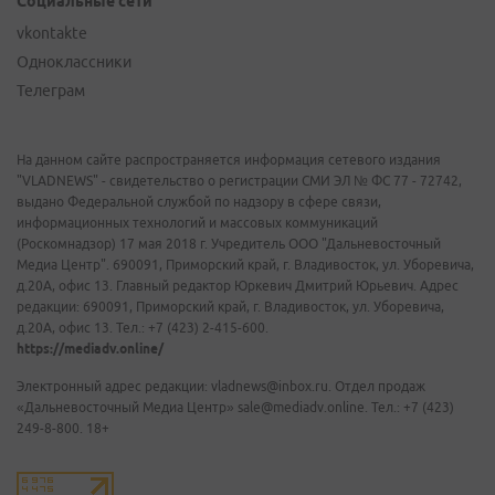
Социальные сети
vkontakte
Одноклассники
Телеграм
На данном сайте распространяется информация сетевого издания
"VLADNEWS" - свидетельство о регистрации СМИ ЭЛ № ФС 77 - 72742,
выдано Федеральной службой по надзору в сфере связи,
информационных технологий и массовых коммуникаций
(Роскомнадзор) 17 мая 2018 г. Учредитель ООО "Дальневосточный
Медиа Центр". 690091, Приморский край, г. Владивосток, ул. Уборевича,
д.20А, офис 13. Главный редактор Юркевич Дмитрий Юрьевич. Адрес
редакции: 690091, Приморский край, г. Владивосток, ул. Уборевича,
д.20А, офис 13. Тел.: +7 (423) 2-415-600.
https://mediadv.online/
Электронный адрес редакции: vladnews@inbox.ru. Отдел продаж
«Дальневосточный Медиа Центр» sale@mediadv.online. Тел.: +7 (423)
249-8-800. 18+