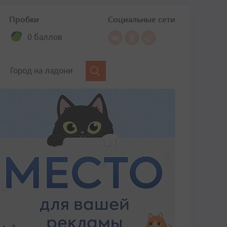
Пробки
Социальные сети
0 баллов
Город на ладони