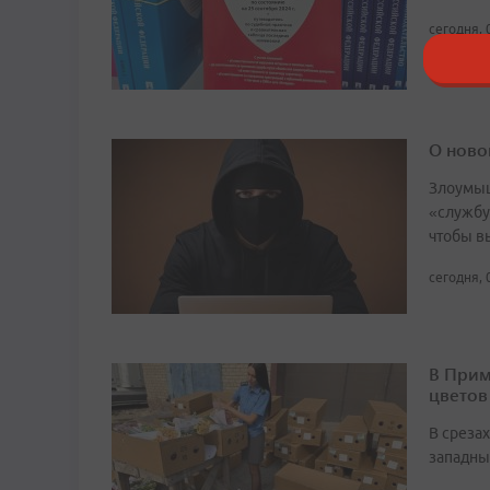
сегодня, 
О ново
Злоумыш
«службу
чтобы в
сегодня, 
В Прим
цветов
В среза
западны