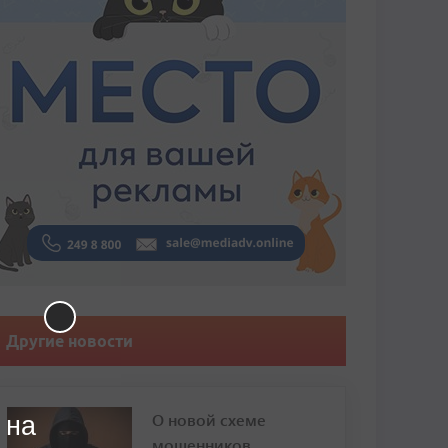
Другие новости
О новой схеме
 на
мошенников