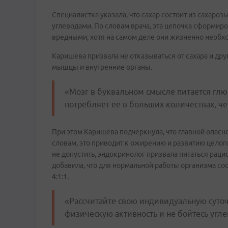
Специалистка указала, что сахар состоит из сахароз
углеводами. По словам врача, эта цепочка сформир
вредными, хотя на самом деле они жизненно необх
Каришева призвала не отказываться от сахара и друг
мышцы и внутренние органы.
«Мозг в буквальном смысле питается глюк
потребляет ее в больших количествах, че
При этом Каришева подчеркнула, что главной опасн
словам, это приводит к ожирению и развитию целог
не допустить, эндокринолог призвала питаться раци
добавила, что для нормальной работы организма со
4:1:1.
«Рассчитайте свою индивидуальную суто
физическую активность и не бойтесь угл