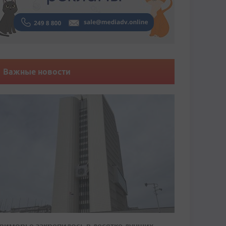
Важные новости
риморье закрепилось в десятке лучших