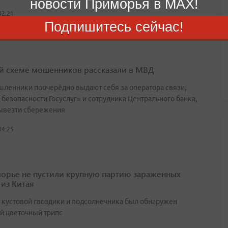
новости Приморья в MAX!
02:21
Подпишитесь сейчас!
й схеме мошенников рассказали в МВД
ленники поочерёдно выдают себя за оператора связи,
 безопасности Госуслуг» и сотрудника Центрального банка,
ывезти сбережения
04:25
орье не пустили крупную партию зараженных
 из Китая
х кустовой гвоздики и подсолнечника был обнаружен
й цветочный трипс