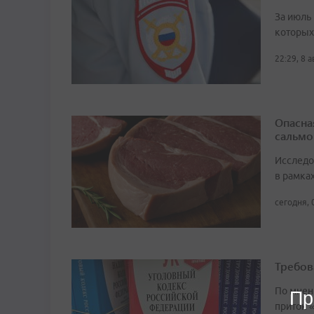
За июль 
которых
22:29, 8 
Опасна
сальмо
Исследо
в рамка
сегодня, 
Требов
По мнен
Пр
приток 