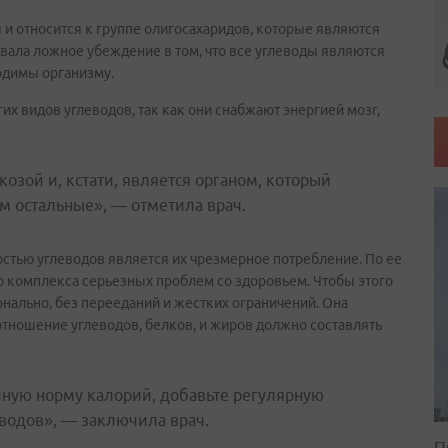
ы и относится к группе олигосахаридов, которые являются
овала ложное убеждение в том, что все углеводы являются
одимы организму.
их видов углеводов, так как они снабжают энергией мозг,
озой и, кстати, является органом, который
м остальные», — отметила врач.
остью углеводов является их чрезмерное потребление. По ее
о комплекса серьезных проблем со здоровьем. Чтобы этого
онально, без перееданий и жестких ограничений. Она
отношение углеводов, белков, и жиров должно составлять
чную норму калорий, добавьте регулярную
еводов», — заключила врач.
П