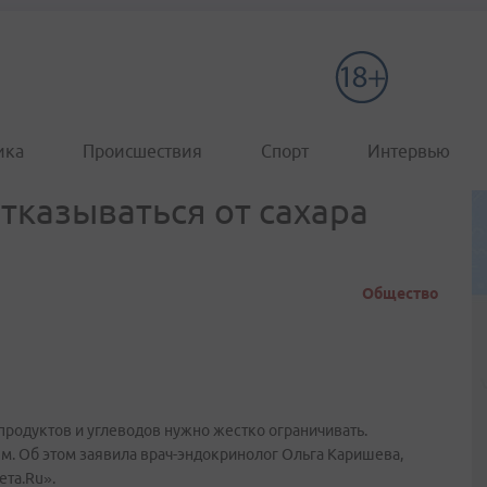
ика
Происшествия
Спорт
Интервью
тказываться от сахара
Общество
продуктов и углеводов нужно жестко ограничивать.
м. Об этом заявила врач-эндокринолог Ольга Каришева,
ета.Ru».