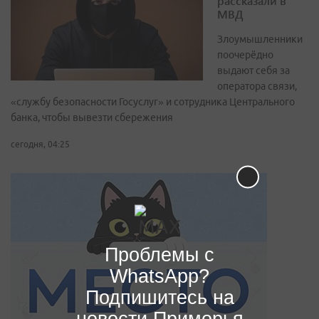
рассказали в
МВД
Злоумышленники
поочерёдно
выдают себя за
оператора связи,
«службу безопасности Госуслуг» и сотрудника Центрального
банка, чтобы вывезти сбережения
сегодня, 04:25
Проблемы с
WhatsApp?
Подпишитесь на
новости Приморья