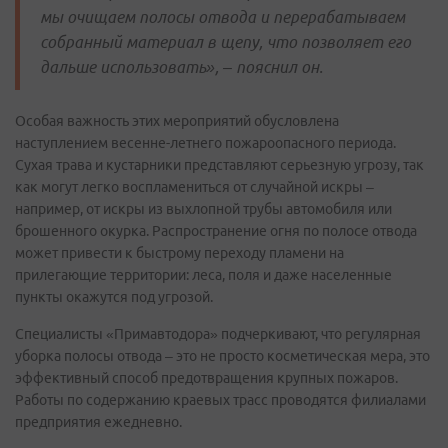
мы очищаем полосы отвода и перерабатываем
собранный материал в щепу, что позволяет его
дальше использовать», – пояснил он.
Особая важность этих мероприятий обусловлена
наступлением весенне-летнего пожароопасного периода.
Сухая трава и кустарники представляют серьезную угрозу, так
как могут легко воспламениться от случайной искры –
например, от искры из выхлопной трубы автомобиля или
брошенного окурка. Распространение огня по полосе отвода
может привести к быстрому переходу пламени на
прилегающие территории: леса, поля и даже населенные
пункты окажутся под угрозой.
Специалисты «Примавтодора» подчеркивают, что регулярная
уборка полосы отвода – это не просто косметическая мера, это
эффективный способ предотвращения крупных пожаров.
Работы по содержанию краевых трасс проводятся филиалами
предприятия ежедневно.