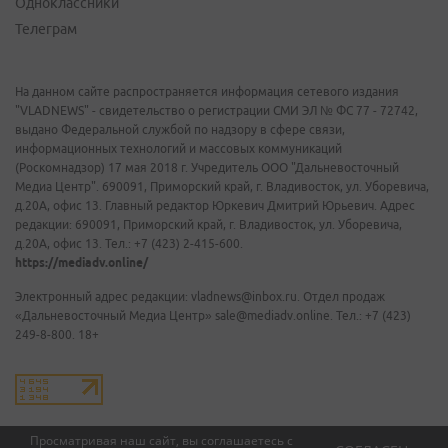
Одноклассники
Телеграм
На данном сайте распространяется информация сетевого издания
"VLADNEWS" - свидетельство о регистрации СМИ ЭЛ № ФС 77 - 72742,
выдано Федеральной службой по надзору в сфере связи,
информационных технологий и массовых коммуникаций
(Роскомнадзор) 17 мая 2018 г. Учредитель ООО "Дальневосточный
Медиа Центр". 690091, Приморский край, г. Владивосток, ул. Уборевича,
д.20А, офис 13. Главный редактор Юркевич Дмитрий Юрьевич. Адрес
редакции: 690091, Приморский край, г. Владивосток, ул. Уборевича,
д.20А, офис 13. Тел.: +7 (423) 2-415-600.
https://mediadv.online/
Электронный адрес редакции: vladnews@inbox.ru. Отдел продаж
«Дальневосточный Медиа Центр» sale@mediadv.online. Тел.: +7 (423)
249-8-800. 18+
Просматривая наш сайт, вы соглашаетесь с