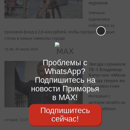
муралов
Уличные
художники
поборются за
призовой фонд в 2,8 млн рублей, чтобы превратить серые
стены в новые символы города
16:48, 30 июля 2026
Проблемы с
Звезда сериалов
ТВ-3 Владимир
WhatsApp?
Капустин: «Меня
Подпишитесь на
всегда тянуло во
Владивосток»
новости Приморья
в MAX!
Интервью с
актером читайте на
Подпишитесь
РИА VladNews
сейчас!
сегодня, 12:27