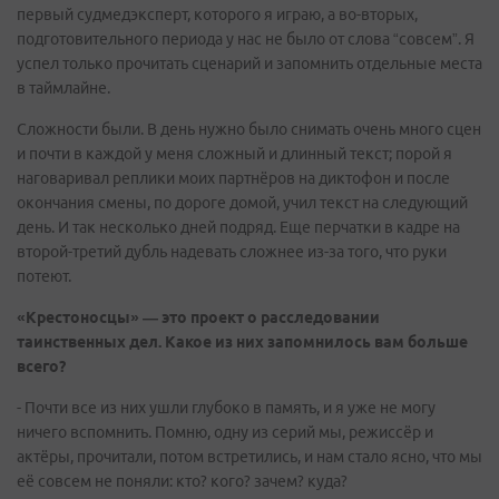
первый судмедэксперт, которого я играю, а во-вторых,
подготовительного периода у нас не было от слова “совсем”. Я
успел только прочитать сценарий и запомнить отдельные места
в таймлайне.
Сложности были. В день нужно было снимать очень много сцен
и почти в каждой у меня сложный и длинный текст; порой я
наговаривал реплики моих партнёров на диктофон и после
окончания смены, по дороге домой, учил текст на следующий
день. И так несколько дней подряд. Еще перчатки в кадре на
второй-третий дубль надевать сложнее из-за того, что руки
потеют.
«Крестоносцы» — это проект о расследовании
таинственных дел. Какое из них запомнилось вам больше
всего?
- Почти все из них ушли глубоко в память, и я уже не могу
ничего вспомнить. Помню, одну из серий мы, режиссёр и
актёры, прочитали, потом встретились, и нам стало ясно, что мы
её совсем не поняли: кто? кого? зачем? куда?