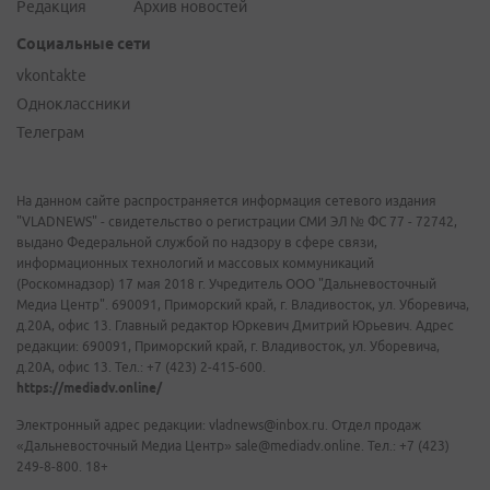
Редакция
Архив новостей
Социальные сети
vkontakte
Одноклассники
Телеграм
На данном сайте распространяется информация сетевого издания
"VLADNEWS" - свидетельство о регистрации СМИ ЭЛ № ФС 77 - 72742,
выдано Федеральной службой по надзору в сфере связи,
информационных технологий и массовых коммуникаций
(Роскомнадзор) 17 мая 2018 г. Учредитель ООО "Дальневосточный
Медиа Центр". 690091, Приморский край, г. Владивосток, ул. Уборевича,
д.20А, офис 13. Главный редактор Юркевич Дмитрий Юрьевич. Адрес
редакции: 690091, Приморский край, г. Владивосток, ул. Уборевича,
д.20А, офис 13. Тел.: +7 (423) 2-415-600.
https://mediadv.online/
Электронный адрес редакции: vladnews@inbox.ru. Отдел продаж
«Дальневосточный Медиа Центр» sale@mediadv.online. Тел.: +7 (423)
249-8-800. 18+