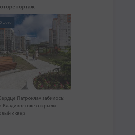
оторепортаж
0 фото
Сердце Патрокла» забилось:
о Владивостоке открыли
овый сквер