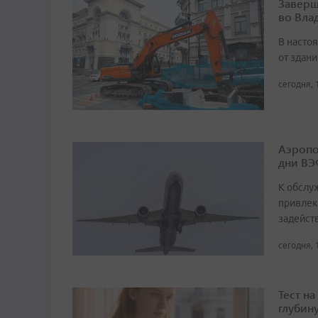
Заверш
во Вла
В насто
от здан
сегодня, 
Аэропо
дни ВЭ
К обслу
привлек
задейст
сегодня, 
Тест н
глубин