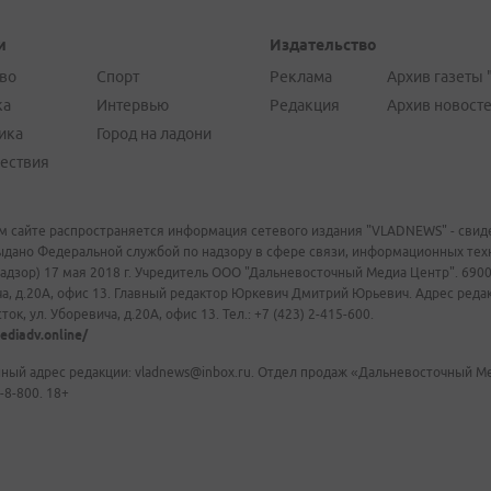
и
Издательство
во
Спорт
Реклама
Архив газеты 
ка
Интервью
Редакция
Архив новост
ика
Город на ладони
ествия
м сайте распространяется информация сетевого издания "VLADNEWS" - свиде
ыдано Федеральной службой по надзору в сфере связи, информационных те
адзор) 17 мая 2018 г. Учредитель ООО "Дальневосточный Медиа Центр". 69009
а, д.20А, офис 13. Главный редактор Юркевич Дмитрий Юрьевич. Адрес редакц
ок, ул. Уборевича, д.20А, офис 13. Тел.: +7 (423) 2-415-600.
ediadv.online/
ный адрес редакции: vladnews@inbox.ru. Отдел продаж «Дальневосточный Мед
-8-800. 18+