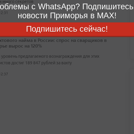
 много секретов
облемы с WhatsApp? Подпишитесь
12:31
новости Приморья в MAX!
Подпишитесь сейчас!
ахтового найма в России: спрос на сварщиков в
ье вырос на 120%
 уровень предлагаемого вознаграждения для этих
стов достиг 189 847 рублей за вахту
12:37