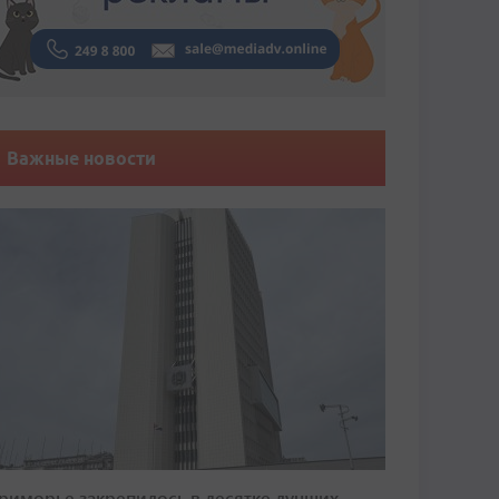
Важные новости
риморье закрепилось в десятке лучших