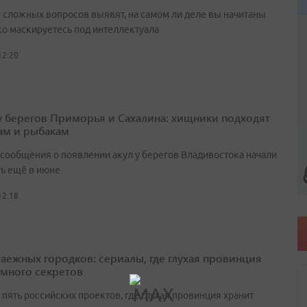
0 сложных вопросов выявят, на самом ли деле вы начитаны
ко маскируетесь под интеллектуала
12:20
у берегов Приморья и Сахалина: хищники подходят
ам и рыбакам
сообщения о появлении акул у берегов Владивостока начали
ть ещё в июне
12:18
таежных городков: сериалы, где глухая провинция
 много секретов
пять российских проектов, где глухая провинция хранит