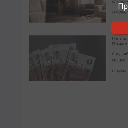
слишком
Пр
сегодня, 
Рост в
Примор
Средний
специали
сегодня, 