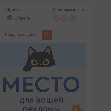
Пробки
Социальные сети
3 балла
Город на ладони