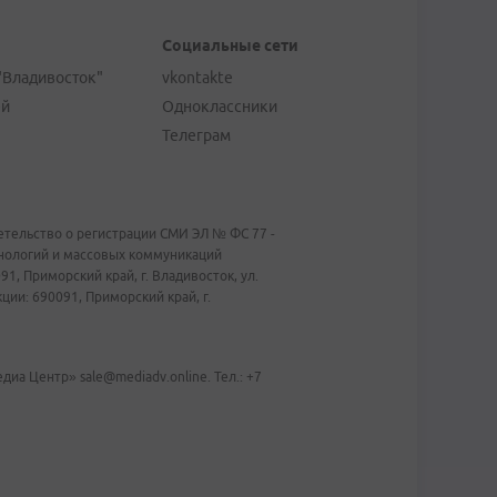
Социальные сети
"Владивосток"
vkontakte
ей
Одноклассники
Телеграм
тельство о регистрации СМИ ЭЛ № ФС 77 -
хнологий и массовых коммуникаций
1, Приморский край, г. Владивосток, ул.
ии: 690091, Приморский край, г.
иа Центр» sale@mediadv.online. Тел.: +7