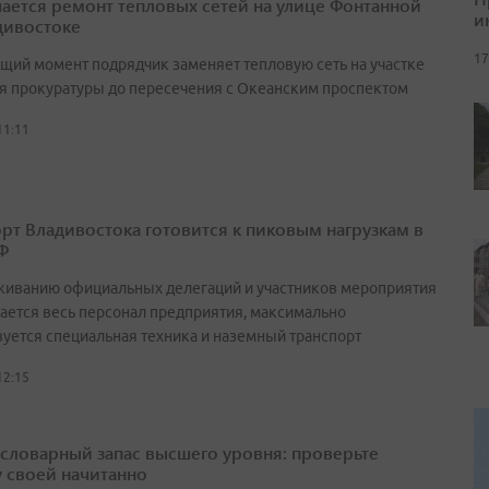
ается ремонт тепловых сетей на улице Фонтанной
и
дивостоке
17
ящий момент подрядчик заменяет тепловую сеть на участке
ия прокуратуры до пересечения с Океанским проспектом
11:11
рт Владивостока готовится к пиковым нагрузкам в
Ф
живанию официальных делегаций и участников мероприятия
ается весь персонал предприятия, максимально
вуется специальная техника и наземный транспорт
12:15
а словарный запас высшего уровня: проверьте
у своей начитанно