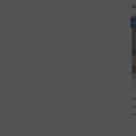
Ф
2
«
в
н