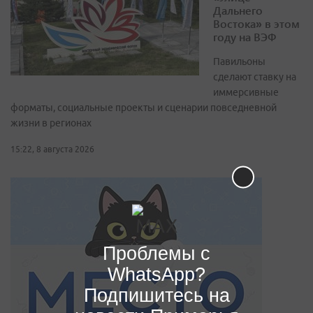
Дальнего
Востока» в этом
году на ВЭФ
Павильоны
сделают ставку на
иммерсивные
форматы, социальные проекты и сценарии повседневной
жизни в регионах
15:22, 8 августа 2026
Проблемы с
WhatsApp?
Подпишитесь на