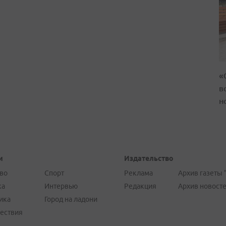
«
в
н
и
Издательство
во
Спорт
Реклама
Архив газеты 
ка
Интервью
Редакция
Архив новост
ика
Город на ладони
ествия