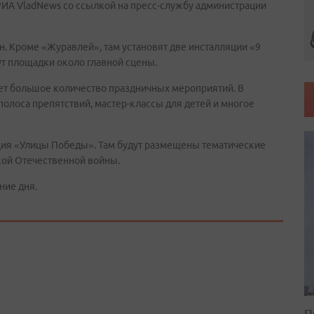
РИА VladNews со ссылкой на пресс-службу администрации
. Кроме «Журавлей», там установят две инсталляции «9
ут площадки около главной сцены.
ет большое количество праздничных мероприятий. В
полоса препятствий, мастер-классы для детей и многое
ция «Улицы Победы». Там будут размещены тематические
кой Отечественной войны.
ние дня.
П