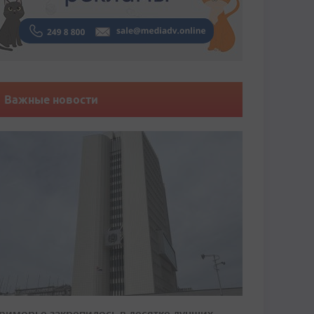
Важные новости
риморье закрепилось в десятке лучших