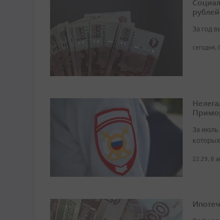
Социал
рублей
За год 
сегодня, 
Нелега
Примо
За июль 
которых
22:29, 8 
Ипотеч