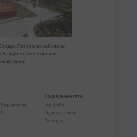
Сердце Патрокла» забилось:
о Владивостоке открыли
овый сквер
Социальные сети
"Владивосток"
vkontakte
ей
Одноклассники
Телеграм