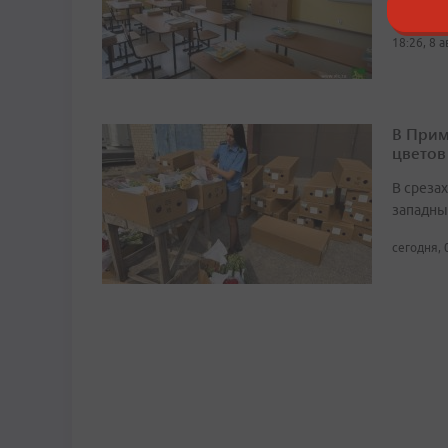
сентябр
18:26, 8 
В Прим
цветов
В среза
западны
сегодня, 