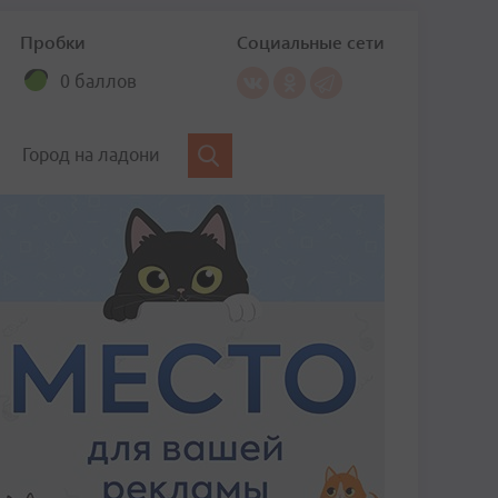
Пробки
Социальные сети
0 баллов
Город на ладони