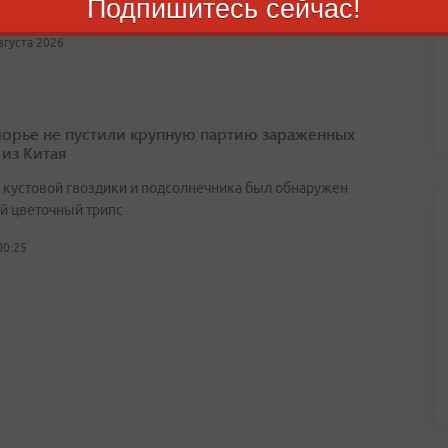
Подпишитесь сейчас!
я для всех школьников
августа 2026
орье не пустили крупную партию зараженных
 из Китая
х кустовой гвоздики и подсолнечника был обнаружен
й цветочный трипс
00:25