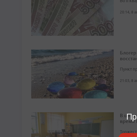
Во II кв
20:14, 8 
Блогер
восста
Пункт п
21:03, 8 
В школ
Пр
время
Торжест