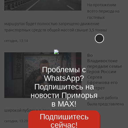
На протяжении
всего периода на
гостевых
маршрутах будет полностью запрещено движение
транспортных средств общей массой свыше 3,5 тонны
сегодня, 13:14
Во
Владивостоке
передали семье
Проблемы с
Героя России
WhatsApp?
Сергея
Ефремова его
Подпишитесь на
портрет
новости Приморья
Впервые работа
в MAX!
была представлена
широкой публике в день презентации
Подпишитесь
сегодня, 13:20
сейчас!