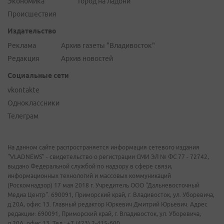
Экономика
Город на ладони
Происшествия
Издательство
Реклама
Архив газеты "Владивосток"
Редакция
Архив новостей
Социальные сети
vkontakte
Одноклассники
Телеграм
На данном сайте распространяется информация сетевого издания
"VLADNEWS" - свидетельство о регистрации СМИ ЭЛ № ФС 77 - 72742,
выдано Федеральной службой по надзору в сфере связи,
информационных технологий и массовых коммуникаций
(Роскомнадзор) 17 мая 2018 г. Учредитель ООО "Дальневосточный
Медиа Центр". 690091, Приморский край, г. Владивосток, ул. Уборевича,
д.20А, офис 13. Главный редактор Юркевич Дмитрий Юрьевич. Адрес
редакции: 690091, Приморский край, г. Владивосток, ул. Уборевича,
д.20А, офис 13. Тел.: +7 (423) 2-415-600.