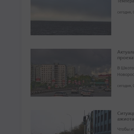
Темпера
сегодня, 
Актуал
проеха
В Шкото
Новорос
сегодня, 
Ситуац
ажиота
Чтобы и