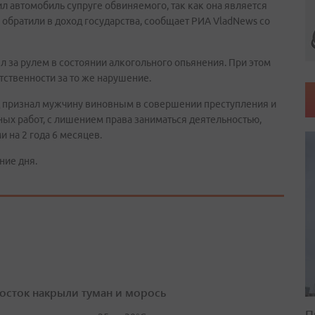
ил автомобиль супруге обвиняемого, так как она является
 обратили в доход государства, сообщает РИА VladNews со
л за рулем в состоянии алкогольного опьянения. При этом
тственности за то же нарушение.
уд признал мужчину виновным в совершении преступления и
ных работ, с лишением права заниматься деятельностью,
 на 2 года 6 месяцев.
ние дня.
осток накрыли туман и морось
П