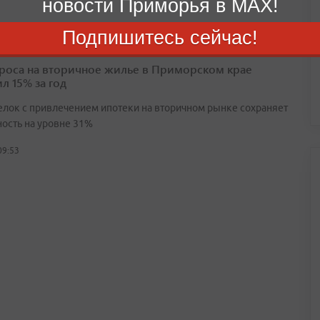
новости Приморья в MAX!
Подпишитесь сейчас!
проса на вторичное жилье в Приморском крае
л 15% за год
елок с привлечением ипотеки на вторичном рынке сохраняет
ность на уровне 31%
09:53