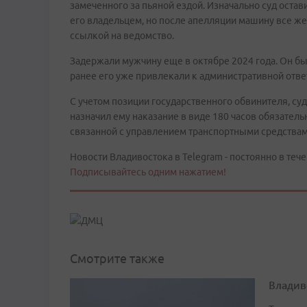
замеченного за пьяной ездой. Изначально суд остав
его владельцем, но после апелляции машину все же
ссылкой на ведомство.
Задержали мужчину еще в октябре 2024 года. Он бы
ранее его уже привлекали к административной отве
С учетом позиции государственного обвинителя, с
назначил ему наказание в виде 180 часов обязатель
связанной с управлением транспортными средствами
Новости Владивостока в Telegram - постоянно в тече
Подписывайтесь одним нажатием!
Смотрите также
Владив