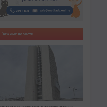
Важные новости
риморье закрепилось в десятке лучших