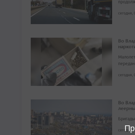
продолж
сегодня, 
Во Вла
наркот
Малолет
передан
сегодня, 
Во Вла
леерны
Бригады
Пр
сегодня, 