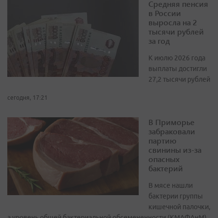
Средняя пенсия
в России
выросла на 2
тысячи рублей
за год
К июлю 2026 года
выплаты достигли
27,2 тысячи рублей
сегодня, 17:21
В Приморье
забраковали
партию
свинины из-за
опасных
бактерий
В мясе нашли
бактерии группы
кишечной палочки,
а уровень общей бактериальной обсемененности (КМАФАнМ)