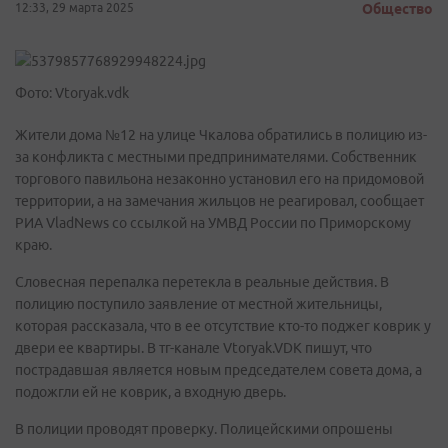
12:33, 29 марта 2025
Общество
Фото: Vtoryak.vdk
Жители дома №12 на улице Чкалова обратились в полицию из-
за конфликта с местными предпринимателями. Собственник
торгового павильона незаконно установил его на придомовой
территории, а на замечания жильцов не реагировал, сообщает
РИА VladNews со ссылкой на УМВД России по Приморскому
краю.
Словесная перепалка перетекла в реальные действия. В
полицию поступило заявление от местной жительницы,
которая рассказала, что в ее отсутствие кто-то поджег коврик у
двери ее квартиры. В тг-канале Vtoryak.VDK пишут, что
пострадавшая является новым председателем совета дома, а
подожгли ей не коврик, а входную дверь.
В полиции проводят проверку. Полицейскими опрошены