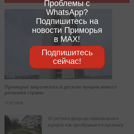
Проблемы с
WhatsApp?
Подпишитесь на
новости Приморья
в MAX!
Подпишитесь
сейчас!
Приморье закрепилось в десятке лучших инвест-
регионов страны
17.07.2026
От уютного двора до горнолыжного
курорта: как преображается Арсеньев