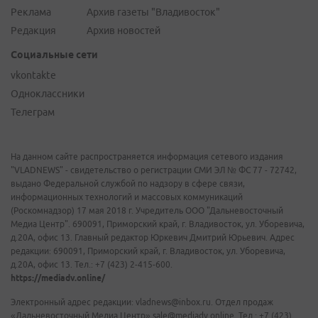
Реклама
Архив газеты "Владивосток"
Редакция
Архив новостей
Социальные сети
vkontakte
Одноклассники
Телеграм
На данном сайте распространяется информация сетевого издания
"VLADNEWS" - свидетельство о регистрации СМИ ЭЛ № ФС 77 - 72742,
выдано Федеральной службой по надзору в сфере связи,
информационных технологий и массовых коммуникаций
(Роскомнадзор) 17 мая 2018 г. Учредитель ООО "Дальневосточный
Медиа Центр". 690091, Приморский край, г. Владивосток, ул. Уборевича,
д.20А, офис 13. Главный редактор Юркевич Дмитрий Юрьевич. Адрес
редакции: 690091, Приморский край, г. Владивосток, ул. Уборевича,
д.20А, офис 13. Тел.: +7 (423) 2-415-600.
https://mediadv.online/
Электронный адрес редакции: vladnews@inbox.ru. Отдел продаж
«Дальневосточный Медиа Центр» sale@mediadv.online. Тел.: +7 (423)