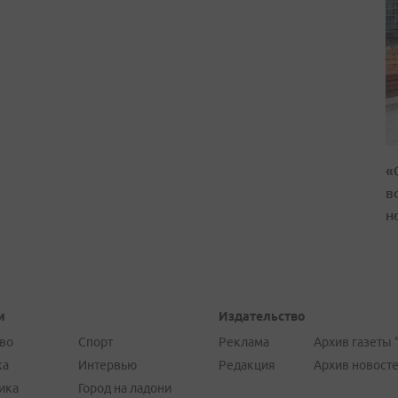
«
в
н
и
Издательство
во
Спорт
Реклама
Архив газеты 
ка
Интервью
Редакция
Архив новост
ика
Город на ладони