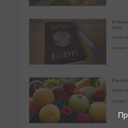
В Мино
вузы
Среди о
сегодня, 
Как вы
Яркий ц
сегодня, 
Пр