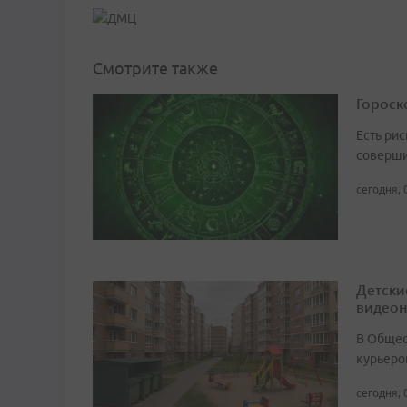
Смотрите также
Гороско
Есть рис
соверши
сегодня, 
Детски
видео
В Общест
курьеро
сегодня, 