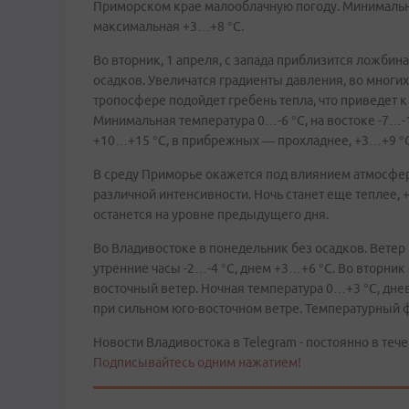
Приморском крае малооблачную погоду. Минимальная
максимальная +3…+8 °С.
Во вторник, 1 апреля, с запада приблизится ложби
осадков. Увеличатся градиенты давления, во многи
тропосфере подойдет гребень тепла, что приведет 
Минимальная температура 0…-6 °С, на востоке -7…-
+10…+15 °С, в прибрежных — прохладнее, +3…+9 °С
В среду Приморье окажется под влиянием атмосфе
различной интенсивности. Ночь станет еще теплее, 
останется на уровне предыдущего дня.
Во Владивостоке в понедельник без осадков. Ветер
утренние часы -2…-4 °С, днем +3…+6 °С. Во вторник
восточный ветер. Ночная температура 0…+3 °С, дне
при сильном юго-восточном ветре. Температурный 
Новости Владивостока в Telegram - постоянно в тече
Подписывайтесь одним нажатием!