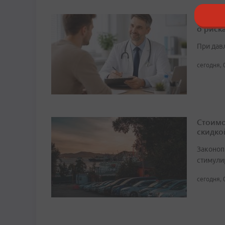
Высоко
о риск
При дав
сегодня, 
Стоимо
скидко
Законоп
стимули
сегодня, 