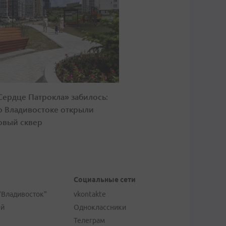
Сердце Патрокла» забилось:
о Владивостоке открыли
овый сквер
Социальные сети
"Владивосток"
vkontakte
ей
Одноклассники
Телеграм