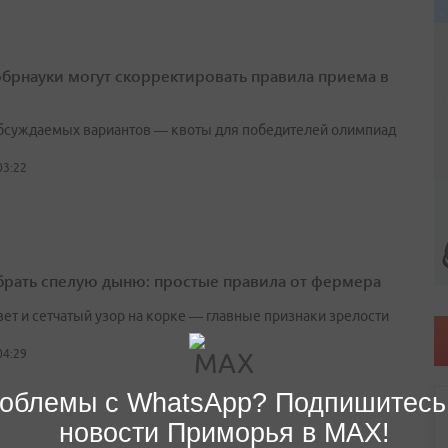
брнауки могут скорректировать правила приема в
бсуждаемых вариантов — квоты для победителей олимпиад
03:22
брать спелую дыню: простые правила от фермера
вет и сетчатый узор на корке — главные признаки зрелости
04:29
облемы с WhatsApp? Подпишитесь
новости Приморья в MAX!