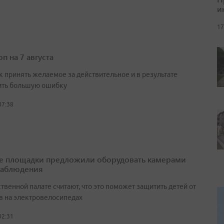
и
17
п на 7 августа
к принять желаемое за действительное и в результате
ть большую ошибку
07:38
е площадки предложили оборудовать камерами
наблюдения
венной палате считают, что это поможет защитить детей от
в на электровелосипедах
02:31