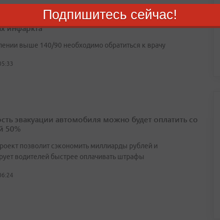
Подпишитесь сейчас!
е давление — опасно для жизни: врач предупредил
ах инфаркта
лении выше 140/90 необходимо обратиться к врачу
05:33
сть эвакуации автомобиля можно будет оплатить со
й 50%
роект позволит сэкономить миллиарды рублей и
рует водителей быстрее оплачивать штрафы
06:24