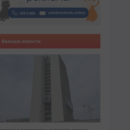
Важные новости
риморье закрепилось в десятке лучших