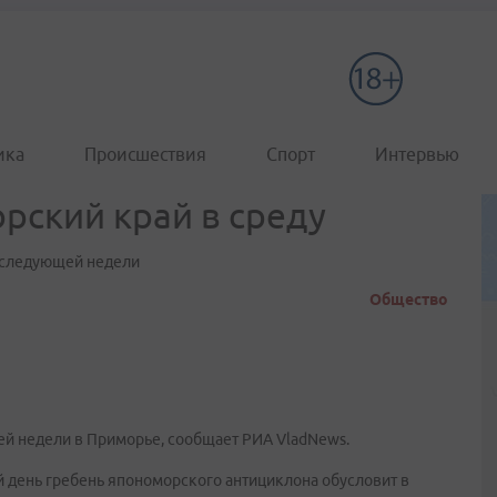
ика
Происшествия
Спорт
Интервью
ский край в среду
е следующей недели
Общество
ей недели в Приморье, сообщает РИА VladNews.
 день гребень япономорского антициклона обусловит в