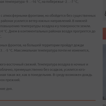
 температура -9…-16 °С, на побережье -2…-7 °С,
на с атмосферными фронтами, но обойдется без существенных
х районах усилится ветер южных направлений. В нижней
к повышению температуры воздуха и у поверхности земли.
14 °С. Днем в континентальных районах воздух прогреется до
.
рных фронтов, на большей территории пройдут дожди
+3…-5 °С. Максимальная температура почти не изменится,
 юго-восточный свежий. Температура воздуха в ночные и
 облачно, преимущественно без осадков, усилится юго-
вная такая же, как в понедельник. В среду возможен дождь
фон прежний.
ние дня.
П