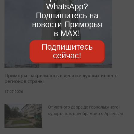
WhatsApp?
Подпишитесь на
новости Приморья
в MAX!
Подпишитесь
сейчас!
Приморье закрепилось в десятке лучших инвест-
регионов страны
17.07.2026
От уютного двора до горнолыжного
курорта: как преображается Арсеньев