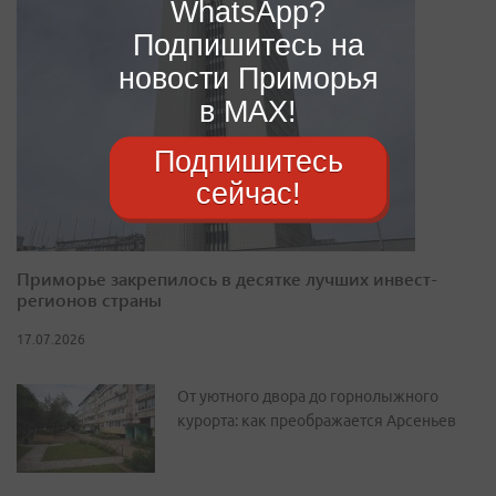
WhatsApp?
Подпишитесь на
новости Приморья
в MAX!
Подпишитесь
сейчас!
Приморье закрепилось в десятке лучших инвест-
регионов страны
17.07.2026
От уютного двора до горнолыжного
курорта: как преображается Арсеньев