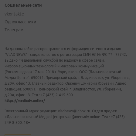
Социальные сети
vkontakte
Одноклассники
Телеграм
На данном сайте распространяется информация сетевого издания
"VLADNEWS" - свидетельство о регистрации СМИ ЭЛ № ФС 77 - 72742,
выдано Федеральной службой по надзору в сфере связи,
информационных технологий и массовых коммуникаций
(Роскомнадзор) 17 мая 2018 г. Учредитель ООО "Дальневосточный
Медиа Центр". 690091, Приморский край, г. Владивосток, ул. Уборевича,
д.20А, офис 13. Главный редактор Юркевич Дмитрий Юрьевич. Адрес
редакции: 690091, Приморский край, г. Владивосток, ул. Уборевича,
д.20А, офис 13. Тел.: +7 (423) 2-415-600.
https://mediadv.online/
Электронный адрес редакции: vladnews@inbox.ru. Отдел продаж
«Дальневосточный Медиа Центр» sale@mediadv.online. Тел.: +7 (423)
249-8-800. 18+