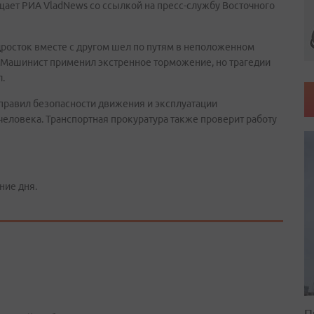
щает РИА VladNews со ссылкой на пресс-службу Восточного
росток вместе с другом шел по путям в неположенном
. Машинист применил экстренное торможение, но трагедии
л.
 правил безопасности движения и эксплуатации
еловека. Транспортная прокуратура также проверит работу
ние дня.
П