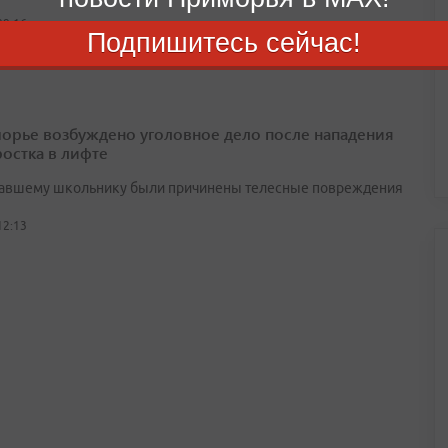
09:16
Подпишитесь сейчас!
орье возбуждено уголовное дело после нападения
ростка в лифте
авшему школьнику были причинены телесные повреждения
12:13