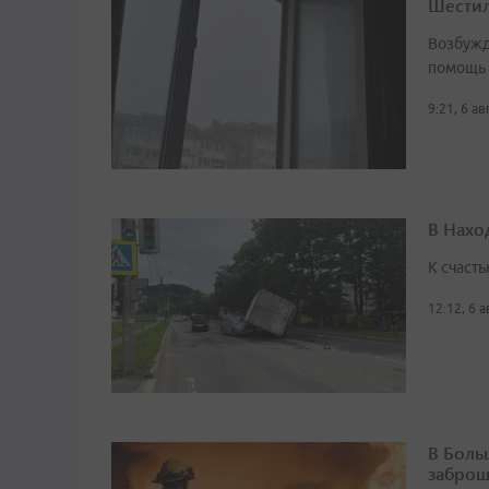
Шестил
Возбужд
помощь
9:21, 6 а
В Нахо
К счасть
12:12, 6 
В Боль
заброш