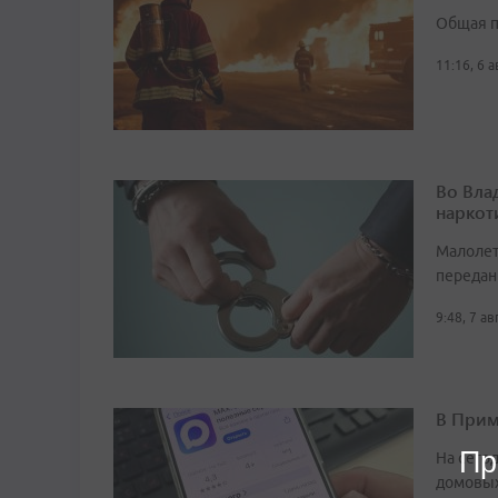
Общая п
11:16, 6 
Во Вла
наркот
Малолет
передан
9:48, 7 а
В Прим
Пр
На сего
домовых