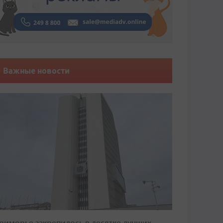
Важные новости
риморье закрепилось в десятке лучших