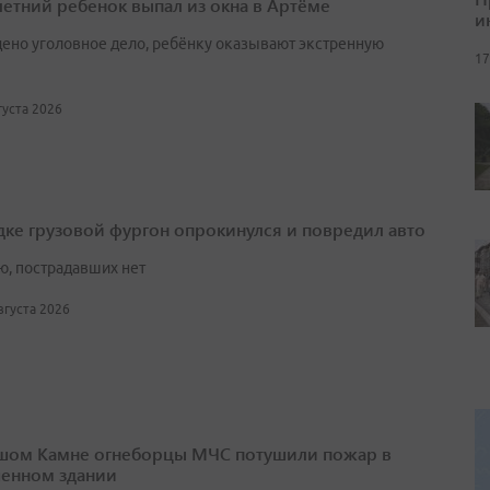
етний ребенок выпал из окна в Артёме
и
ено уголовное дело, ребёнку оказывают экстренную
17
вгуста 2026
дке грузовой фургон опрокинулся и повредил авто
ю, пострадавших нет
августа 2026
шом Камне огнеборцы МЧС потушили пожар в
енном здании