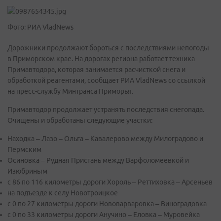
Фото: РИА VladNews
Дорожники продолжают бороться с последствиями непогоды
в Приморском крае. На дорогах региона работает техника
Примавтодора, которая занимается расчисткой снега и
обработкой реагентами, сообщает РИА VladNews со ссылкой
на пресс-службу Минтранса Приморья.
Примавтодор продолжает устранять последствия снегопада.
Очищены и обработаны следующие участки:
Находка – Лазо – Ольга – Кавалерово между Милоградово и
Пермским
Осиновка – Рудная Пристань между Варфоломеевкой и
Изюбриным
с 86 по 116 километры дороги Хороль – Реттиховка – Арсеньев
на подъезде к селу Новотроицкое
с 0 по 27 километры дороги Нововарваровка – Виноградовка
с 0 по 33 километры дороги Анучино – Еловка – Муровейка