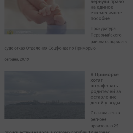
вернули право
на единое
ежемесячное
пособие
Прокуратура
Первомайского
района оспорила в
суде отказ Отделения Соцфонда по Приморью
сегодня, 20:19
В Приморье
хотят
штрафовать
родителей за
оставление
детей у воды
С начала лета в
регионе
произошло 25
происшествий на воде, в которых погибли 18 человек