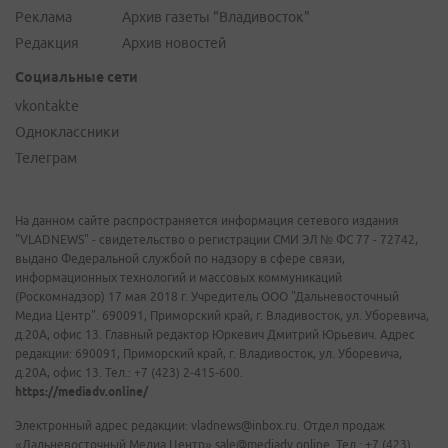
Реклама
Архив газеты "Владивосток"
Редакция
Архив новостей
Социальные сети
vkontakte
Одноклассники
Телеграм
На данном сайте распространяется информация сетевого издания
"VLADNEWS" - свидетельство о регистрации СМИ ЭЛ № ФС 77 - 72742,
выдано Федеральной службой по надзору в сфере связи,
информационных технологий и массовых коммуникаций
(Роскомнадзор) 17 мая 2018 г. Учредитель ООО "Дальневосточный
Медиа Центр". 690091, Приморский край, г. Владивосток, ул. Уборевича,
д.20А, офис 13. Главный редактор Юркевич Дмитрий Юрьевич. Адрес
редакции: 690091, Приморский край, г. Владивосток, ул. Уборевича,
д.20А, офис 13. Тел.: +7 (423) 2-415-600.
https://mediadv.online/
Электронный адрес редакции: vladnews@inbox.ru. Отдел продаж
«Дальневосточный Медиа Центр» sale@mediadv.online. Тел.: +7 (423)