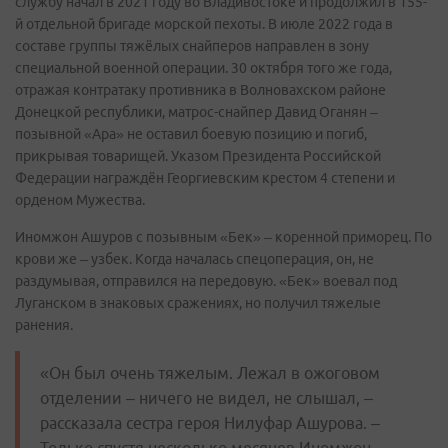
службу начал в 2021 году во Владивостоке и продолжил в 155-
й отдельной бригаде морской пехоты. В июле 2022 года в
составе группы тяжёлых снайперов направлен в зону
специальной военной операции. 30 октября того же года,
отражая контратаку противника в Волновахском районе
Донецкой республики, матрос-снайпер Давид Оганян –
позывной «Ара» не оставил боевую позицию и погиб,
прикрывая товарищей. Указом Президента Российской
Федерации награждён Георгиевским крестом 4 степени и
орденом Мужества.
Иномжон Ашуров с позывным «Бек» – коренной приморец. По
крови же – узбек. Когда началась спецоперация, он, не
раздумывая, отправился на передовую. «Бек» воевал под
Луганском в знаковых сражениях, но получил тяжелые
ранения.
«Он был очень тяжелым. Лежал в ожоговом
отделении – ничего не видел, не слышал, –
рассказала сестра героя Нилуфар Ашурова. –
Только спустя несколько месяцев Иномжон