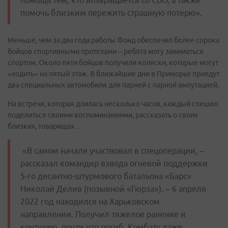
помощь тем, кто возвращается со СВО, а также
помочь близким пережить страшную потерю».
Меньше, чем за два года работы Фонд обеспечил более сорока
бойцов спортивными протезами – ребята могу заниматься
спортом. Около пяти бойцов получили коляски, которые могут
«ходить» на пятый этаж. В ближайшие дни в Приморье приедут
два специальных автомобиля для парней с парной ампутацией.
На встречи, которая длилась несколько часов, каждый спешил
поделиться своими воспоминаниями, рассказать о своих
близких, товарищах…
«В самом начале участвовал в спецоперации, –
рассказал командир взвода огневой поддержки
5-го десантно-штурмового батальона «Барс»
Николай Делив (позывной «Гюрза»). – 6 апреля
2022 год находился на Харьковском
направлении. Получил тяжелое ранение и
контузию, почти что погиб. Комбату даже