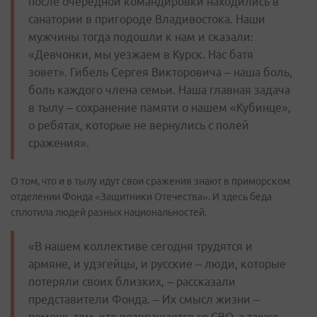
после очередной командировки находились в
санатории в пригороде Владивостока. Наши
мужчины тогда подошли к нам и сказали:
«Девчонки, мы уезжаем в Курск. Нас батя
зовет». Гибель Сергея Викторовича – наша боль,
боль каждого члена семьи. Наша главная задача
в тылу – сохранение памяти о нашем «Кубинце»,
о ребятах, которые не вернулись с полей
сражения».
О том, что и в тылу идут свои сражения знают в приморском
отделении Фонда «Защитники Отечества». И здесь беда
сплотила людей разных национальностей.
«В нашем коллективе сегодня трудятся и
армяне, и удэгейцы, и русские – люди, которые
потеряли своих близких, – рассказали
представители Фонда. – Их смысл жизни –