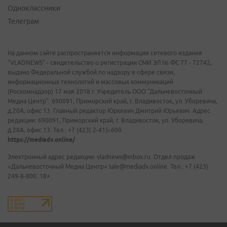
Одноклассники
Телеграм
На данном сайте распространяется информация сетевого издания
"VLADNEWS" - свидетельство о регистрации СМИ ЭЛ № ФС 77 - 72742,
выдано Федеральной службой по надзору в сфере связи,
информационных технологий и массовых коммуникаций
(Роскомнадзор) 17 мая 2018 г. Учредитель ООО "Дальневосточный
Медиа Центр". 690091, Приморский край, г. Владивосток, ул. Уборевича,
д.20А, офис 13. Главный редактор Юркевич Дмитрий Юрьевич. Адрес
редакции: 690091, Приморский край, г. Владивосток, ул. Уборевича,
д.20А, офис 13. Тел.: +7 (423) 2-415-600.
https://mediadv.online/
Электронный адрес редакции: vladnews@inbox.ru. Отдел продаж
«Дальневосточный Медиа Центр» sale@mediadv.online. Тел.: +7 (423)
249-8-800. 18+