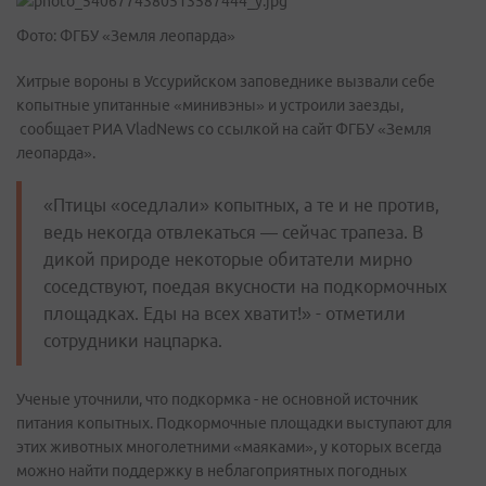
Фото: ФГБУ «Земля леопарда»
Хитрые вороны в Уссурийском заповеднике вызвали себе
копытные упитанные «минивэны» и устроили заезды,
сообщает РИА VladNews со ссылкой на сайт ФГБУ «Земля
леопарда».
«Птицы «оседлали» копытных, а те и не против,
ведь некогда отвлекаться — сейчас трапеза. В
дикой природе некоторые обитатели мирно
соседствуют, поедая вкусности на подкормочных
площадках. Еды на всех хватит!» - отметили
сотрудники нацпарка.
Ученые уточнили, что подкормка - не основной источник
питания копытных. Подкормочные площадки выступают для
этих животных многолетними «маяками», у которых всегда
можно найти поддержку в неблагоприятных погодных