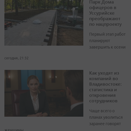
Парк Дома
офицеров в
Уссурийске
преображают
по нацпроекту
Первый этап работ
планируют
завершить к осени
сегодня, 21:32
Как уходят из
компаний во
Владивостоке:
статистика и
откровения
сотрудников
Чаще всего о
планах уволиться
заранее говорят
женщины